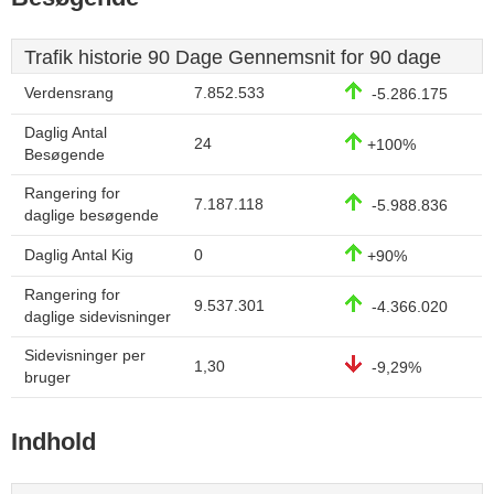
Trafik historie 90 Dage Gennemsnit for 90 dage
Verdensrang
7.852.533
-5.286.175
Daglig Antal
24
+100%
Besøgende
Rangering for
7.187.118
-5.988.836
daglige besøgende
Daglig Antal Kig
0
+90%
Rangering for
9.537.301
-4.366.020
daglige sidevisninger
Sidevisninger per
1,30
-9,29%
bruger
Indhold