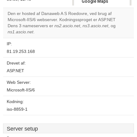
Google Maps
correctly.
Den er hosted af Danaweb A S Roedovre, ved brug af
Microsoft-IIS/6 webserver. Kodningssproget er ASP.NET
Do you
OK
Dens 3 nameservers er
ns2.ascio.net
,
ns3.ascio.net
own this
, og
website?
ns1.ascio.net
.
IP:
81.19.253.168
Drevet af:
ASP.NET
Web Server:
Microsoft-IIS/6
Kodning:
iso-8859-1
Server setup