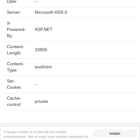
Date:
--
Server:
Microsoft-IIS/6.0
X-
Powered-
ASP.NET
By:
Content-
33800
Length:
Content-
text/html
Type:
Set-
--
Cookie:
Cache-
private
control:
Fortrolighedspolitik
Sitemap
Fjern hjemmeside
Kontakt
© 2026
Vi bruger cookies for at give dig den bedste
forstået
onlineoplevelse. Ved at bruge vores website accepterer du