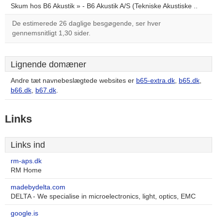
Skum hos B6 Akustik » - B6 Akustik A/S (Tekniske Akustiske ..
De estimerede 26 daglige besgøgende, ser hver
gennemsnitligt 1,30 sider.
Lignende domæner
Andre tæt navnebeslægtede websites er
b65-extra.dk
,
b65.dk
,
b66.dk
,
b67.dk
.
Links
Links ind
rm-aps.dk
RM Home
madebydelta.com
DELTA - We specialise in microelectronics, light, optics, EMC
google.is