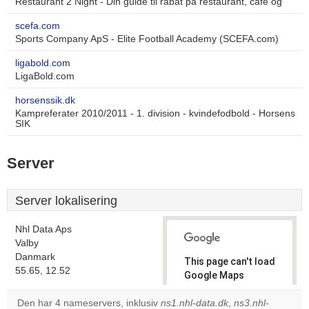
Restaurant 2 Night - Din guide til rabat på restaurant, cafe og
scefa.com
Sports Company ApS - Elite Football Academy (SCEFA.com)
ligabold.com
LigaBold.com
horsenssik.dk
Kampreferater 2010/2011 - 1. division - kvindefodbold - Horsens
SIK
Server
Server lokalisering
Nhl Data Aps
Valby
Danmark
This page can't load
55.65, 12.52
Google Maps
correctly.
Den har 4 nameservers, inklusiv
ns1.nhl-data.dk
,
ns3.nhl-