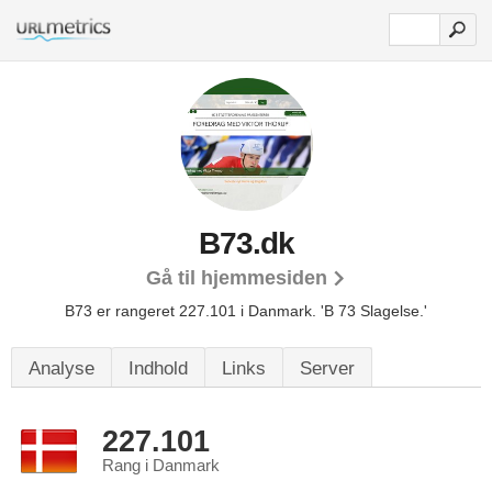
B73.dk
Gå til hjemmesiden
B73 er rangeret 227.101 i Danmark.
'B 73 Slagelse.'
Analyse
Indhold
Links
Server
227.101
Rang i Danmark