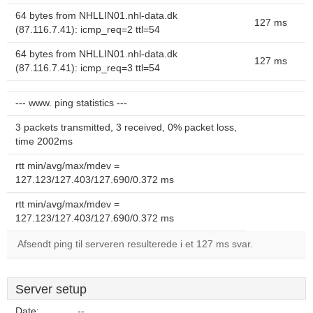
64 bytes from NHLLIN01.nhl-data.dk
127 ms
(87.116.7.41): icmp_req=2 ttl=54
64 bytes from NHLLIN01.nhl-data.dk
127 ms
(87.116.7.41): icmp_req=3 ttl=54
--- www. ping statistics ---
3 packets transmitted, 3 received, 0% packet loss,
time 2002ms
rtt min/avg/max/mdev =
127.123/127.403/127.690/0.372 ms
rtt min/avg/max/mdev =
127.123/127.403/127.690/0.372 ms
Afsendt ping til serveren resulterede i et 127 ms svar.
Server setup
Date:
--