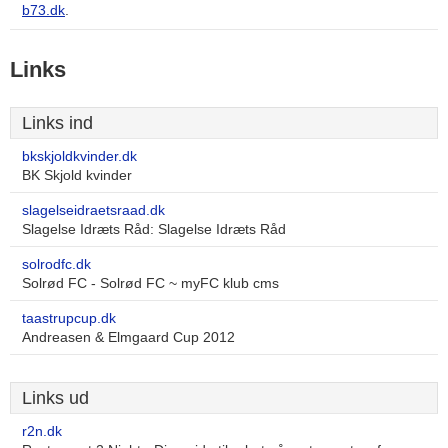
b73.dk
.
Links
Links ind
bkskjoldkvinder.dk
BK Skjold kvinder
slagelseidraetsraad.dk
Slagelse Idræts Råd: Slagelse Idræts Råd
solrodfc.dk
Solrød FC - Solrød FC ~ myFC klub cms
taastrupcup.dk
Andreasen & Elmgaard Cup 2012
Links ud
r2n.dk