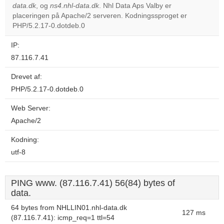
data.dk
, og
ns4.nhl-data.dk
. Nhl Data Aps Valby er
Do you
OK
placeringen på Apache/2 serveren. Kodningssproget er
own this
website?
PHP/5.2.17-0.dotdeb.0
IP:
87.116.7.41
Drevet af:
PHP/5.2.17-0.dotdeb.0
Web Server:
Apache/2
Kodning:
utf-8
PING www. (87.116.7.41) 56(84) bytes of
data.
64 bytes from NHLLIN01.nhl-data.dk
127 ms
(87.116.7.41): icmp_req=1 ttl=54