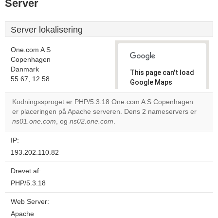
Server
Server lokalisering
One.com A S
Copenhagen
Danmark
This page can't load
55.67, 12.58
Google Maps
correctly.
Kodningssproget er PHP/5.3.18 One.com A S Copenhagen
er placeringen på Apache serveren. Dens 2 nameservers er
Do you
OK
ns01.one.com
, og
ns02.one.com
.
own this
website?
IP:
193.202.110.82
Drevet af:
PHP/5.3.18
Web Server:
Apache