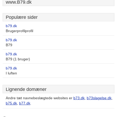
www.B79.dk
Populære sider
b79.dk
Brugerprofilprofil
b79.dk
B79
b79.dk
B79 (1 bruger)
b79.dk
I luften
Lignende domæner
Andre tæt navnebeslægtede websites er
b73.dk
,
b73slagelse.dk
,
b75.dk
,
b77.dk
.