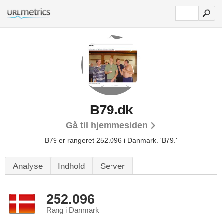
B79.dk
Gå til hjemmesiden
B79 er rangeret 252.096 i Danmark.
'B79.'
Analyse
Indhold
Server
252.096
Rang i Danmark