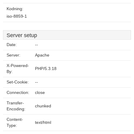
Kodning:
iso-8859-1
Server setup
Date:
--
Server:
Apache
X-Powered-
PHP/5.3.18
By:
Set-Cookie:
--
Connection:
close
Transfer-
chunked
Encoding:
Content-
text/html
Type: