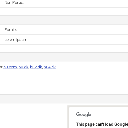
Non Purus.
Familie
Lorem Ipsum
er
b8.com
,
b8.dk
,
b82.dk
,
b84.dk
.
This page can't load Google