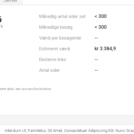
Server
< 300
Månedlig antal sider set
6
rk
< 300
Månedlige besøg
--
Værdi per besøgende
kr 3.384,9
Estimeret værdi
--
Eksterne links
--
Antal sider
meret data, læs ansvarsfraskrivelse.
Interdum Ut, Familietur, Sit Amet, Consectetuer Adipiscing Elit, Nunc Gra