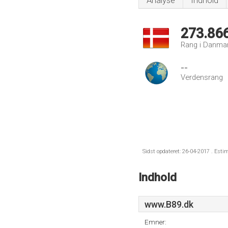
Analyse
Indhold
273.86
Rang i Danma
--
Verdensrang
Sidst opdateret: 26-04-2017 . Esti
Indhold
www.B89.dk
Emner: