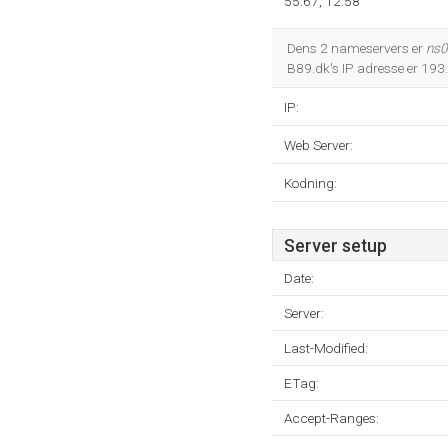
55.67, 12.58
Dens 2 nameservers er
ns0
B89.dk's IP adresse er 19
IP:
Web Server:
Kodning:
Server setup
Date:
Server:
Last-Modified:
ETag:
Accept-Ranges: