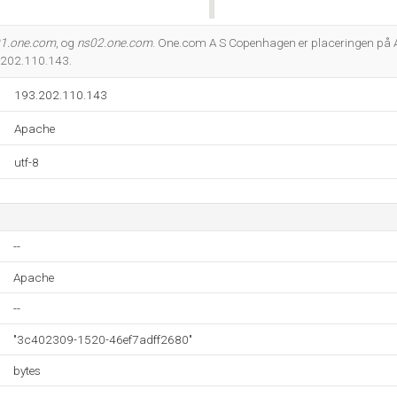
Do you own this website?
1.one.com
, og
ns02.one.com
. One.com A S Copenhagen er placeringen på 
3.202.110.143.
193.202.110.143
Apache
utf-8
--
Apache
--
"3c402309-1520-46ef7adff2680"
bytes