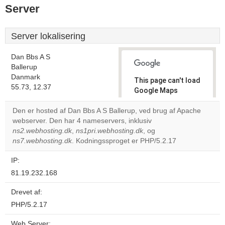
Server
Server lokalisering
Dan Bbs A S
Ballerup
Danmark
This page can't load
55.73, 12.37
Google Maps
correctly.
Den er hosted af Dan Bbs A S Ballerup, ved brug af Apache
webserver. Den har 4 nameservers, inklusiv
Do you
OK
ns2.webhosting.dk
,
ns1pri.webhosting.dk
own this
, og
website?
ns7.webhosting.dk
. Kodningssproget er PHP/5.2.17
IP:
81.19.232.168
Drevet af:
PHP/5.2.17
Web Server: