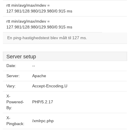
rtt min/avg/max/mdev =
127.981/128.980/129.980/0.915 ms
rtt min/avg/max/mdev =
127.981/128.980/129.980/0.915 ms
En ping-hastighedstest blev målt til 127 ms.
Server setup
Date:
--
Server:
Apache
Vary:
Accept-Encoding,U
X-
Powered-
PHP/5.2.17
By:
X-
/xmlrpc.php
Pingback: