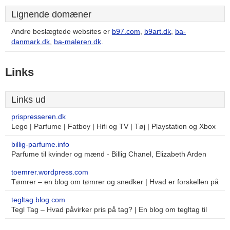
Lignende domæner
Andre beslægtede websites er
b97.com
,
b9art.dk
,
ba-
danmark.dk
,
ba-maleren.dk
.
Links
Links ud
prispresseren.dk
Lego | Parfume | Fatboy | Hifi og TV | Tøj | Playstation og Xbox
billig-parfume.info
Parfume til kvinder og mænd - Billig Chanel, Elizabeth Arden
toemrer.wordpress.com
Tømrer – en blog om tømrer og snedker | Hvad er forskellen på
tegltag.blog.com
Tegl Tag – Hvad påvirker pris på tag? | En blog om tegltag til