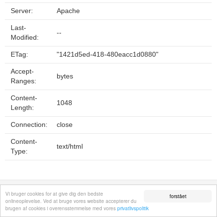
Server:
Apache
Last-
--
Modified:
ETag:
"1421d5ed-418-480eacc1d0880"
Accept-
bytes
Ranges:
Content-
1048
Length:
Connection:
close
Content-
text/html
Type:
Fortrolighedspolitik
Sitemap
Fjern hjemmeside
Kontakt
© 2026
Vi bruger cookies for at give dig den bedste
forstået
onlineoplevelse. Ved at bruge vores website accepterer du
brugen af cookies i overensstemmelse med vores
privatlivspolitik