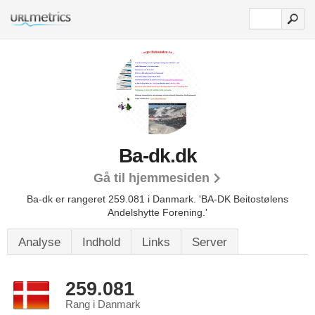
Ba-dk.dk
Gå til hjemmesiden
Ba-dk er rangeret 259.081 i Danmark.
'BA-DK Beitostølens
Andelshytte Forening.'
Analyse
Indhold
Links
Server
259.081
Rang i Danmark