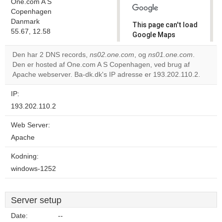
One.com A S
Copenhagen
Danmark
This page can't load
55.67, 12.58
Google Maps
correctly.
Den har 2 DNS records,
ns02.one.com
, og
ns01.one.com
.
Den er hosted af One.com A S Copenhagen, ved brug af
Do you
OK
Apache webserver. Ba-dk.dk's IP adresse er 193.202.110.2.
own this
website?
IP:
193.202.110.2
Web Server:
Apache
Kodning:
windows-1252
Server setup
Date:
--