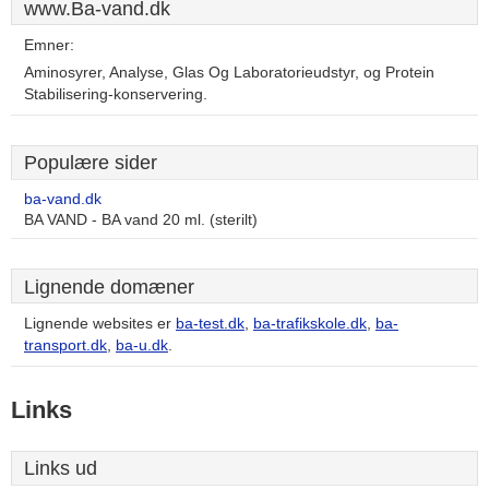
www.Ba-vand.dk
Emner:
Aminosyrer, Analyse, Glas Og Laboratorieudstyr, og Protein
Stabilisering-konservering.
Populære sider
ba-vand.dk
BA VAND - BA vand 20 ml. (sterilt)
Lignende domæner
Lignende websites er
ba-test.dk
,
ba-trafikskole.dk
,
ba-
transport.dk
,
ba-u.dk
.
Links
Links ud