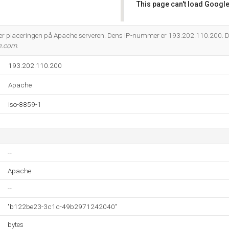
This page can't load Google
Do you own this website?
r placeringen på Apache serveren. Dens IP-nummer er 193.202.110.200. D
e.com
.
193.202.110.200
Apache
iso-8859-1
--
Apache
--
"b122be23-3c1c-49b2971242040"
bytes