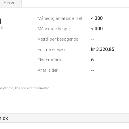
Server
< 300
Månedlig antal sider set
8
rk
< 300
Månedlige besøg
--
Værdi per besøgende
kr 3.320,85
Estimeret værdi
6
Eksterne links
--
Antal sider
meret data, læs ansvarsfraskrivelse.
n.dk