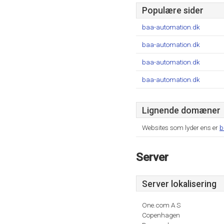
Populære sider
baa-automation.dk
baa-automation.dk
baa-automation.dk
baa-automation.dk
Lignende domæner
Websites som lyder ens er
b
Server
Server lokalisering
One.com A S
Copenhagen