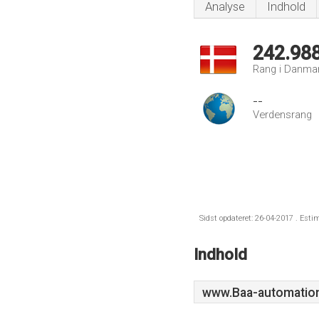
Analyse
Indhold
242.98
Rang i Danma
--
Verdensrang
Sidst opdateret: 26-04-2017 . Esti
Indhold
www.Baa-automatio