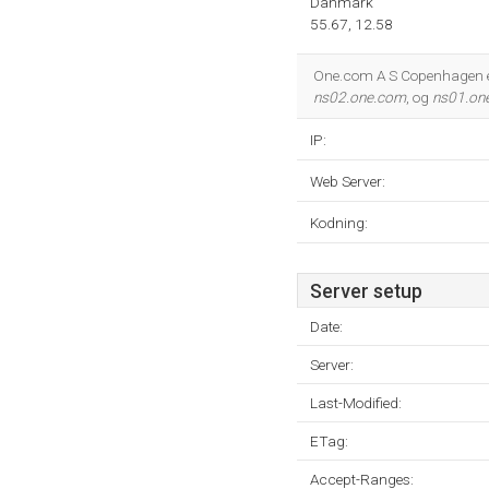
Danmark
55.67, 12.58
One.com A S Copenhagen e
ns02.one.com
, og
ns01.on
IP:
Web Server:
Kodning:
Server setup
Date:
Server:
Last-Modified:
ETag:
Accept-Ranges: