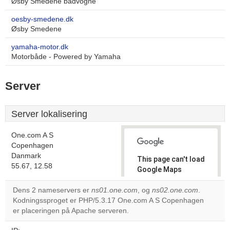
Øsby Smedene bådvogne
oesby-smedene.dk
Øsby Smedene
yamaha-motor.dk
Motorbåde - Powered by Yamaha
Server
Server lokalisering
One.com A S
Copenhagen
Danmark
This page can't load
55.67, 12.58
Google Maps
correctly.
Dens 2 nameservers er
ns01.one.com
, og
ns02.one.com
.
Kodningssproget er PHP/5.3.17 One.com A S Copenhagen
Do you
OK
er placeringen på Apache serveren.
own this
website?