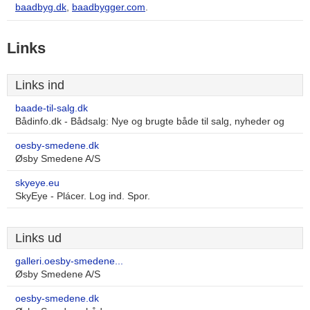
baadbyg.dk
,
baadbygger.com
.
Links
Links ind
baade-til-salg.dk
Bådinfo.dk - Bådsalg: Nye og brugte både til salg, nyheder og
oesby-smedene.dk
Øsby Smedene A/S
skyeye.eu
SkyEye - Plácer. Log ind. Spor.
Links ud
galleri.oesby-smedene...
Øsby Smedene A/S
oesby-smedene.dk