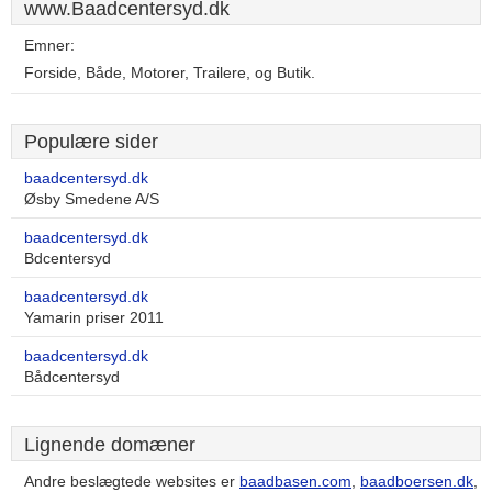
www.Baadcentersyd.dk
Emner:
Forside, Både, Motorer, Trailere, og Butik.
Populære sider
baadcentersyd.dk
Øsby Smedene A/S
baadcentersyd.dk
Bdcentersyd
baadcentersyd.dk
Yamarin priser 2011
baadcentersyd.dk
Bådcentersyd
Lignende domæner
Andre beslægtede websites er
baadbasen.com
,
baadboersen.dk
,