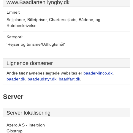
www.Baadfarten-lyngby.dk
Emner:
Sejlplaner, Billetpriser, Chartersejlads, Bådene, og
Rutebeskrivelse.
Kategori:
'Rejser og turisme/Udflugtsmål'
Lignende domæner
Andre tæt navnebeslægtede websites er
baader-linco.dk
,
baader.dk
,
baadeudstyr.dk
,
baadfart.dk
.
Server
Server lokalisering
Azero A S - Interxion
Glostrup