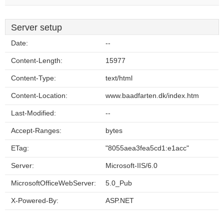
Server setup
Date:
--
Content-Length:
15977
Content-Type:
text/html
Content-Location:
www.baadfarten.dk/index.htm
Last-Modified:
--
Accept-Ranges:
bytes
ETag:
"8055aea3fea5cd1:e1acc"
Server:
Microsoft-IIS/6.0
MicrosoftOfficeWebServer:
5.0_Pub
X-Powered-By:
ASP.NET