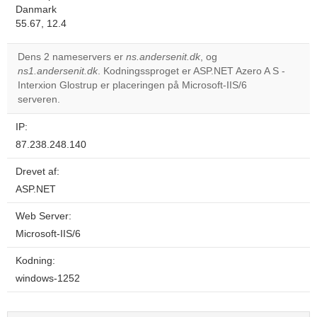
Danmark
55.67, 12.4
Dens 2 nameservers er
ns.andersenit.dk
, og
ns1.andersenit.dk
. Kodningssproget er ASP.NET Azero A S -
Interxion Glostrup er placeringen på Microsoft-IIS/6
serveren.
IP:
87.238.248.140
Drevet af:
ASP.NET
Web Server:
Microsoft-IIS/6
Kodning:
windows-1252