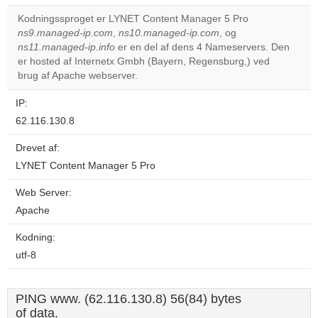
correctly.
Kodningssproget er LYNET Content Manager 5 Pro
ns9.managed-ip.com
,
ns10.managed-ip.com
, og
Do you
OK
ns11.managed-ip.info
er en del af dens 4 Nameservers. Den
own this
website?
er hosted af Internetx Gmbh (Bayern, Regensburg,) ved
brug af Apache webserver.
IP:
62.116.130.8
Drevet af:
LYNET Content Manager 5 Pro
Web Server:
Apache
Kodning:
utf-8
PING www. (62.116.130.8) 56(84) bytes
of data.