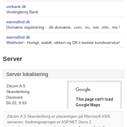
vorbank.dk
Vordingborg Bank
wannafind.dk
Domæne registrering - .dk-domæne, .com, .nu, .net, .info, .me !
wannafind.dk
Webhotel - Hurtigt, stabilt, sikkert og DK's bedste kundeservice!
Server
Server lokalisering
Zitcom A S
Skanderborg
Danmark
This page can't load
56.03, 9.93
Google Maps
correctly.
Zitcom A S Skanderborg er placeringen på Microsoft-IIS/5
serveren. Kodningssproget er ASP.NET Dens 2
Do you