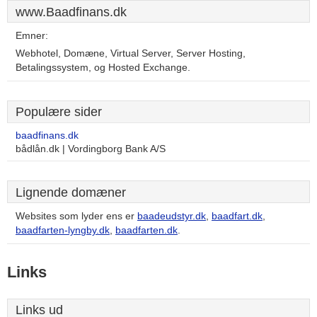
www.Baadfinans.dk
Emner:
Webhotel, Domæne, Virtual Server, Server Hosting,
Betalingssystem, og Hosted Exchange.
Populære sider
baadfinans.dk
bådlån.dk | Vordingborg Bank A/S
Lignende domæner
Websites som lyder ens er
baadeudstyr.dk
,
baadfart.dk
,
baadfarten-lyngby.dk
,
baadfarten.dk
.
Links
Links ud