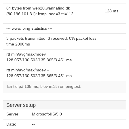
64 bytes from web20.wannafind.dk
128 ms
(80.196.101.31): icmp_seq=3 ttl=112
--- www. ping statistics ---
3 packets transmitted, 3 received, 0% packet loss,
time 2000ms
rtt min/avg/max/mdev =
128.057/130.502/135.365/3.451 ms
rtt min/avg/max/mdev =
128.057/130.502/135.365/3.451 ms
En tid på 135 ms, blev målt i en pingtest.
Server setup
Server:
Microsoft-IIS/5.0
Date:
--