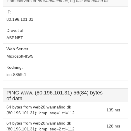
OK
nameservers er
ns.wannafind.dk
, og
ns2.wannafind.dk
own this
.
website?
IP:
80.196.101.31
Drevet af:
ASP.NET
Web Server:
Microsoft-IIS/5
Kodning:
iso-8859-1
PING www. (80.196.101.31) 56(84) bytes
of data.
64 bytes from web20.wannafind.dk
135 ms
(80.196.101.31): icmp_seq=1 ttl=112
64 bytes from web20.wannafind.dk
128 ms
(80.196.101.31): icmp_seq=2 ttl=112