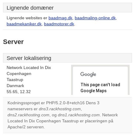
Lignende domæner
Lignende websites er
baadmag.dk
,
baadmaling-online.dk
,
baadmekaniker.dk
,
baadmotorer.dk
.
Server
Server lokalisering
Network Located In Dix
Copenhagen
Taastrup
This page can't load
Danmark
Google Maps
55.65, 12.32
correctly.
Kodningssproget er PHP/5.2.0-8+etch16 Dens 3
nameservers er
dns3.rackhosting.com
,
Do you
OK
dns2.rackhosting.com
, og
dns1.rackhosting.com
own this
. Network
website?
Located In Dix Copenhagen Taastrup er placeringen på
Apache/2 serveren.