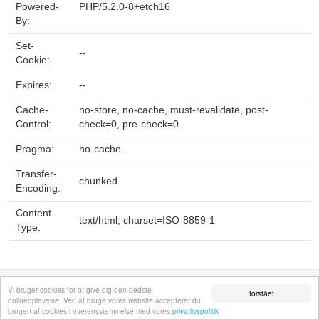
Powered-
PHP/5.2.0-8+etch16
By:
Set-
--
Cookie:
Expires:
--
Cache-
no-store, no-cache, must-revalidate, post-
Control:
check=0, pre-check=0
Pragma:
no-cache
Transfer-
chunked
Encoding:
Content-
text/html; charset=ISO-8859-1
Type:
Fortrolighedspolitik
Sitemap
Fjern hjemmeside
Kontakt
© 2026
Vi bruger cookies for at give dig den bedste
forstået
onlineoplevelse. Ved at bruge vores website accepterer du
brugen af cookies i overensstemmelse med vores
privatlivspolitik