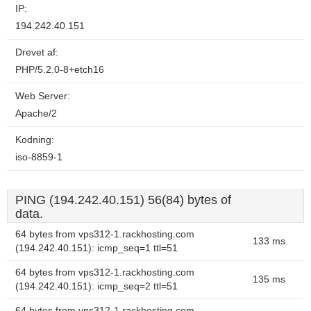
IP:
194.242.40.151
Drevet af:
PHP/5.2.0-8+etch16
Web Server:
Apache/2
Kodning:
iso-8859-1
PING (194.242.40.151) 56(84) bytes of
data.
64 bytes from vps312-1.rackhosting.com
133 ms
(194.242.40.151): icmp_seq=1 ttl=51
64 bytes from vps312-1.rackhosting.com
135 ms
(194.242.40.151): icmp_seq=2 ttl=51
64 bytes from vps312-1.rackhosting.com