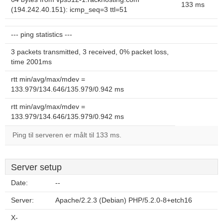
133 ms
(194.242.40.151): icmp_seq=3 ttl=51
--- ping statistics ---
3 packets transmitted, 3 received, 0% packet loss,
time 2001ms
rtt min/avg/max/mdev =
133.979/134.646/135.979/0.942 ms
rtt min/avg/max/mdev =
133.979/134.646/135.979/0.942 ms
Ping til serveren er målt til 133 ms.
Server setup
Date:
--
Server:
Apache/2.2.3 (Debian) PHP/5.2.0-8+etch16
X-