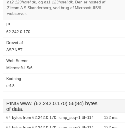
ns2.123hotel.dk
, og
ns1.123hotel.dk
. Den er hosted af
Do you
OK
Zitcom A S Skanderborg, ved brug af Microsoft-IIS/6
own this
website?
webserver.
IP:
62.242.0.170
Drevet af:
ASP.NET
Web Server:
Microsoft-IIS/6
Kodning:
utf-8
PING www. (62.242.0.170) 56(84) bytes
of data.
64 bytes from 62.242.0.170: icmp_seq=1 ttl=114
132 ms
64 bytes from 62.242.0.170: icmp_seq=2 ttl=114
132 ms