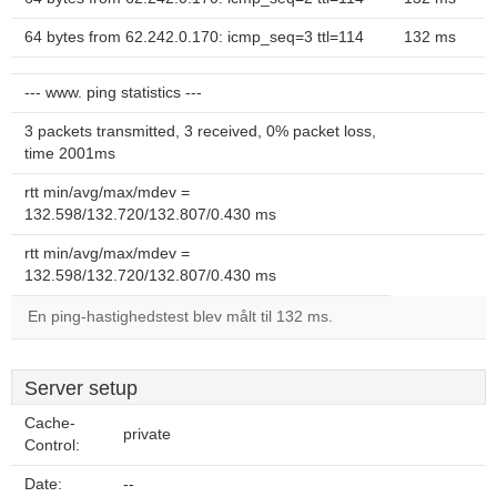
64 bytes from 62.242.0.170: icmp_seq=3 ttl=114
132 ms
--- www. ping statistics ---
3 packets transmitted, 3 received, 0% packet loss,
time 2001ms
rtt min/avg/max/mdev =
132.598/132.720/132.807/0.430 ms
rtt min/avg/max/mdev =
132.598/132.720/132.807/0.430 ms
En ping-hastighedstest blev målt til 132 ms.
Server setup
Cache-
private
Control:
Date:
--