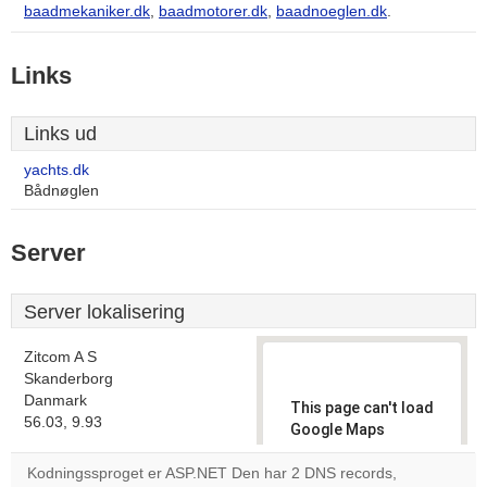
baadmekaniker.dk
,
baadmotorer.dk
,
baadnoeglen.dk
.
Links
Links ud
yachts.dk
Bådnøglen
Server
Server lokalisering
Zitcom A S
Skanderborg
Danmark
This page can't load
56.03, 9.93
Google Maps
correctly.
Kodningssproget er ASP.NET Den har 2 DNS records,