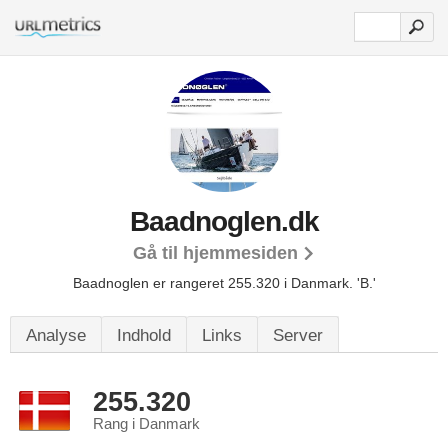
Baadnoglen.dk
Gå til hjemmesiden
Baadnoglen er rangeret 255.320 i Danmark.
'B.'
Analyse
Indhold
Links
Server
255.320
Rang i Danmark