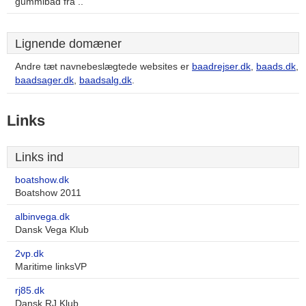
gummibåd fra ..
Lignende domæner
Andre tæt navnebeslægtede websites er
baadrejser.dk
,
baads.dk
,
baadsager.dk
,
baadsalg.dk
.
Links
Links ind
boatshow.dk
Boatshow 2011
albinvega.dk
Dansk Vega Klub
2vp.dk
Maritime linksVP
rj85.dk
Dansk RJ Klub