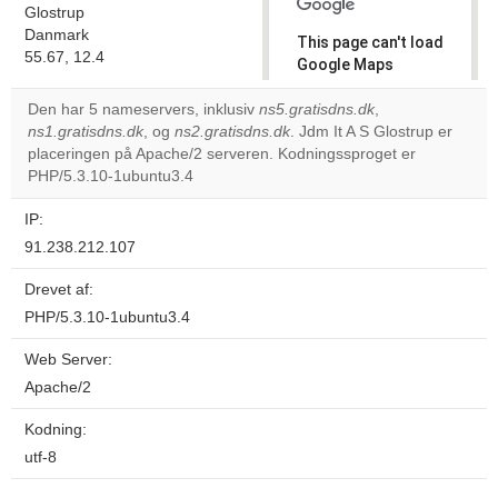
Glostrup
Danmark
This page can't load
55.67, 12.4
Google Maps
correctly.
Den har 5 nameservers, inklusiv
ns5.gratisdns.dk
,
ns1.gratisdns.dk
, og
ns2.gratisdns.dk
. Jdm It A S Glostrup er
Do you
OK
placeringen på Apache/2 serveren. Kodningssproget er
own this
website?
PHP/5.3.10-1ubuntu3.4
IP:
91.238.212.107
Drevet af:
PHP/5.3.10-1ubuntu3.4
Web Server:
Apache/2
Kodning:
utf-8