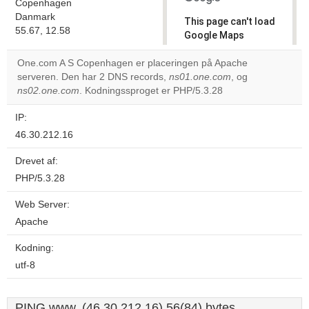
Copenhagen
Danmark
This page can't load
55.67, 12.58
Google Maps
correctly.
One.com A S Copenhagen er placeringen på Apache
serveren. Den har 2 DNS records,
ns01.one.com
, og
Do you
OK
ns02.one.com
. Kodningssproget er PHP/5.3.28
own this
website?
IP:
46.30.212.16
Drevet af:
PHP/5.3.28
Web Server:
Apache
Kodning:
utf-8
PING www. (46.30.212.16) 56(84) bytes