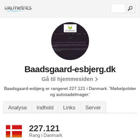
Baadsgaard-esbjerg.dk
Gå til hjemmesiden
Baadsgaard-esbjerg er rangeret 227.121 i Danmark.
'Møbelpolster
og autosadelmager.'
Analyse
Indhold
Links
Server
227.121
Rang i Danmark