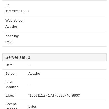
IP:
193.202.110.67
Web Server:
Apache
Kodning:
utf-8
Server setup
Date:
--
Server:
Apache
Last-
--
Modified:
ETag:
"1d03111a-417d-4c52a74ef9800"
Accept-
bytes
Ranges: