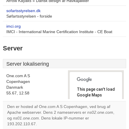
Arrow Kayaks » Dansk design af Havkajakker
sofartsstyrelsen.dk
Søfartsstyrelsen - forside
imci.org
IMCI - International Marine Certification Institute - CE Boat
Server
Server lokalisering
One.com A S
Copenhagen
Danmark
This page can't load
55.67, 12.58
Google Maps
correctly.
Den er hosted af One.com A S Copenhagen, ved brug af
Apache webserver. Dens 2 nameservers er
ns02.one.com
,
Do you
OK
og
ns01.one.com
. Dens lokale IP-nummer er
own this
website?
193.202.110.67.