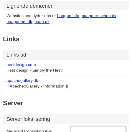
Lignende domæner
Websites som lyder ens er
baagoe.info
,
baagoee-schou.dk
,
baagoenet.dk
,
baah.dk
.
Links
Links ud
hestdesign.com
Hest design - Simply the Hest!
apachegallery.dk
|[ Apache::Gallery - Information ]|
Server
Server lokalisering
Mermaid Consulting Aps