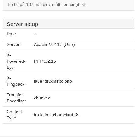
En tid på 132 ms, blev målt i en pingtest.
Server setup
Date:
--
Server:
Apache/2.2.17 (Unix)
X-
Powered-
PHP/5.2.16
By:
X-
lauer.dk/xmlrpc.php
Pingback:
Transfer-
chunked
Encoding:
Content-
text/html; charset=utf-8
Type: