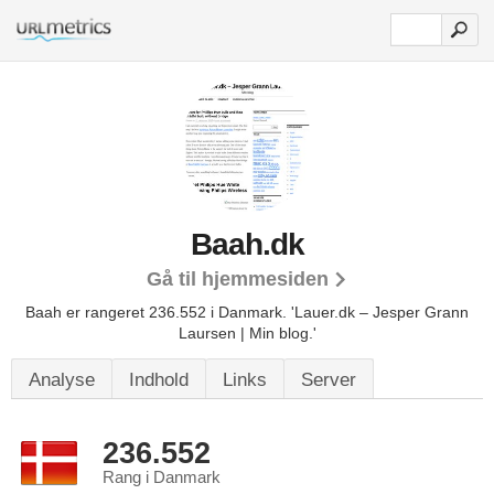
Baah.dk
Gå til hjemmesiden
Baah er rangeret 236.552 i Danmark.
'Lauer.dk – Jesper Grann
Laursen | Min blog.'
Analyse
Indhold
Links
Server
236.552
Rang i Danmark