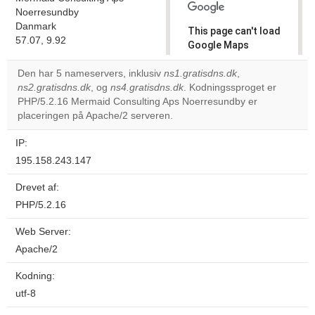
Noerresundby
Danmark
This page can't load
57.07, 9.92
Google Maps
correctly.
Den har 5 nameservers, inklusiv
ns1.gratisdns.dk
,
ns2.gratisdns.dk
, og
ns4.gratisdns.dk
. Kodningssproget er
Do you
OK
PHP/5.2.16 Mermaid Consulting Aps Noerresundby er
own this
website?
placeringen på Apache/2 serveren.
IP:
195.158.243.147
Drevet af:
PHP/5.2.16
Web Server:
Apache/2
Kodning:
utf-8