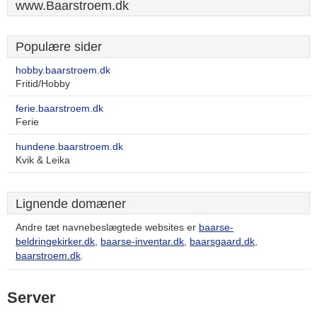
www.Baarstroem.dk
Populære sider
hobby.baarstroem.dk
Fritid/Hobby
ferie.baarstroem.dk
Ferie
hundene.baarstroem.dk
Kvik & Leika
Lignende domæner
Andre tæt navnebeslægtede websites er
baarse-
beldringekirker.dk
,
baarse-inventar.dk
,
baarsgaard.dk
,
baarstroem.dk
.
Server