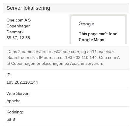
Server lokalisering
One.com A S
Copenhagen
Danmark
This page can't load
55.67, 12.58
Google Maps
correctly.
Dens 2 nameservers er
ns02.one.com
, og
ns01.one.com
.
Baarstroem.dk's IP adresse er 193.202.110.144. One.com A
Do you
OK
S Copenhagen er placeringen på Apache serveren.
own this
website?
IP:
193.202.110.144
Web Server:
Apache
Kodning:
utf-8