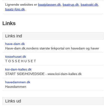
Lignende websites er
baatplassen.dk
,
baatrup.dk
,
baatvakt.dk
,
baatz-foto.dk
.
Links
Links ind
have-dam.dk
Have-dam.dk,nordens største linkportal om havedam og haver
tossehuset.dk
T O S S E H U S E T
koi-dam-kalles.dk
START SIDE/HOVEDSIDE - www.koi-dam-kalles.dk
havedammen.dk
Havedammen
Links ud