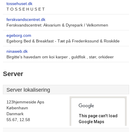
tossehuset.dk
T O S S E H U S E T
ferskvandscentret.dk
Ferskvandscentret: Akvarium & Dyrepark / Velkommen
egeborg.com
Egeborg Bed & Breakfast - Tæt på Frederikssund & Roskilde
ninaweb.dk
Birgitte's havedam om koi karper , guldfisk , stør, orkideer
Server
Server lokalisering
123hjemmeside Aps
København
Danmark
This page can't load
55.67, 12.58
Google Maps
correctly.