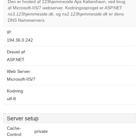
Den er hosted af 123hjemmeside Aps København, ved brug
af Microsoft-IIS/7 webserver. Kodningssproget er ASP.NET
Do you
OK
ns3.123hjemmeside.dk
, og
ns2.123hjemmeside.dk
own this
er dens
website?
DNS Nameservers.
IP:
194.36.0.242
Drevet af:
ASP.NET
Web Server:
Microsoft-IIS/7
Kodning:
utf-8
Server setup
Cache-
private
Control: