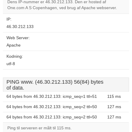
Dens IP-nummer er 46.30.212.133. Den er hosted af
One.com A S Copenhagen, ved brug af Apache webserver.
Do you
OK
own this
website?
IP:
46.30.212.133
Web Server:
Apache
Kodning:
utf-8
PING www. (46.30.212.133) 56(84) bytes
of data.
64 bytes from 46.30.212.133: icmp_seq=1 ttl=51
115 ms
64 bytes from 46.30.212.133: icmp_seq=2 ttl=50
127 ms
64 bytes from 46.30.212.133: icmp_seq=2 ttl=50
127 ms
Ping til serveren er målt til 115 ms.