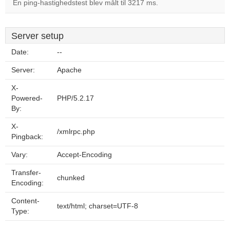
En ping-hastighedstest blev målt til 3217 ms.
Server setup
Date:
--
Server:
Apache
X-
Powered-
PHP/5.2.17
By:
X-
/xmlrpc.php
Pingback:
Vary:
Accept-Encoding
Transfer-
chunked
Encoding:
Content-
text/html; charset=UTF-8
Type: