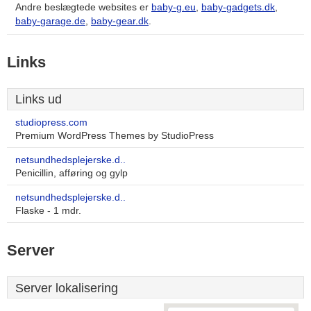
Andre beslægtede websites er
baby-g.eu
,
baby-gadgets.dk
,
baby-garage.de
,
baby-gear.dk
.
Links
Links ud
studiopress.com
Premium WordPress Themes by StudioPress
netsundhedsplejerske.d..
Penicillin, afføring og gylp
netsundhedsplejerske.d..
Flaske - 1 mdr.
Server
Server lokalisering