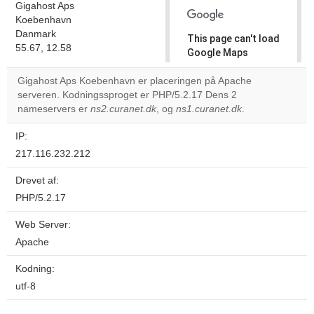
Gigahost Aps
Koebenhavn
Danmark
This page can't load
55.67, 12.58
Google Maps
correctly.
Gigahost Aps Koebenhavn er placeringen på Apache
serveren. Kodningssproget er PHP/5.2.17 Dens 2
Do you
OK
nameservers er
ns2.curanet.dk
, og
ns1.curanet.dk
own this
.
website?
IP:
217.116.232.212
Drevet af:
PHP/5.2.17
Web Server:
Apache
Kodning:
utf-8