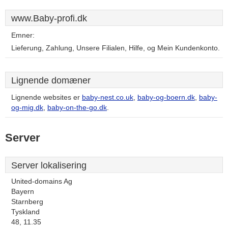
www.Baby-profi.dk
Emner:
Lieferung, Zahlung, Unsere Filialen, Hilfe, og Mein Kundenkonto.
Lignende domæner
Lignende websites er
baby-nest.co.uk
,
baby-og-boern.dk
,
baby-
og-mig.dk
,
baby-on-the-go.dk
.
Server
Server lokalisering
United-domains Ag
Bayern
Starnberg
Tyskland
48, 11.35