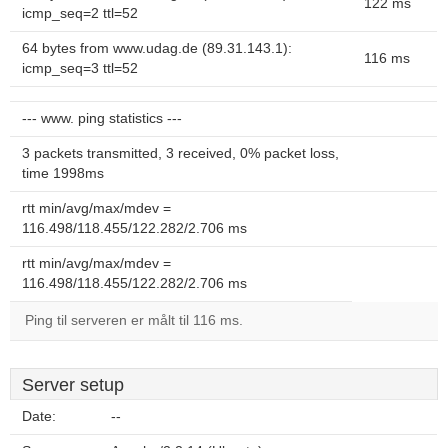
122 ms
icmp_seq=2 ttl=52
64 bytes from www.udag.de (89.31.143.1):
116 ms
icmp_seq=3 ttl=52
--- www. ping statistics ---
3 packets transmitted, 3 received, 0% packet loss,
time 1998ms
rtt min/avg/max/mdev =
116.498/118.455/122.282/2.706 ms
rtt min/avg/max/mdev =
116.498/118.455/122.282/2.706 ms
Ping til serveren er målt til 116 ms.
Server setup
Date:
--