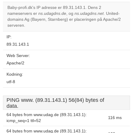
Baby-profi.dk's IP adresse er 89.31.143.1. Dens 2
nameservers er
ns.udagdns.de
, og
ns.udagdns.net
. United-
domains Ag (Bayern, Starnberg) er placeringen på Apache/2
serveren.
IP:
89.31.143.1
Web Server:
Apache/2
Kodning:
utf-8
PING www. (89.31.143.1) 56(84) bytes of
data.
64 bytes from www.udag.de (89.31.143.1):
116 ms
icmp_seq=1 ttl=52
64 bytes from www.udag.de (89.31.143.1):