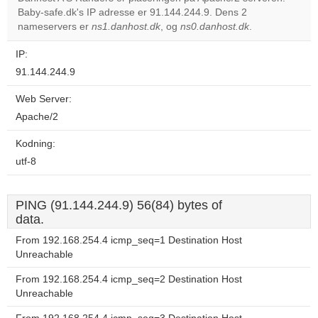
Baby-safe.dk's IP adresse er 91.144.244.9. Dens 2
Do you
OK
nameservers er
ns1.danhost.dk
, og
ns0.danhost.dk
own this
.
website?
IP:
91.144.244.9
Web Server:
Apache/2
Kodning:
utf-8
PING (91.144.244.9) 56(84) bytes of
data.
From 192.168.254.4 icmp_seq=1 Destination Host
Unreachable
From 192.168.254.4 icmp_seq=2 Destination Host
Unreachable