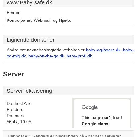
www.Baby-safe.dk
Emner:
Kontrolpanel, Webmail, og Hjælp.
Lignende domæner
Andre tæt navnebeslægtede websites er
baby-og-boern.dk
,
baby-
og-mig.dk
,
baby-on-the-go.dk
,
baby-profi.dk
.
Server
Server lokalisering
Danhost A S
Randers
Danmark
This page can't load
56.47, 10.05
Google Maps
correctly.
Danhost A S Randers er placeringen på Apache/2 serveren.