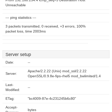
From 192.168.254.4 icmp_seq=3 Destination Host
Unreachable
--- ping statistics ---
3 packets transmitted, 0 received, +3 errors, 100%
packet loss, time 2003ms
Server setup
Date:
--
Apache/2.2.22 (Unix) mod_ssl/2.2.22
Server:
OpenSSL/0.9.8e-fips-rhel5 mod_bwlimited/1.4
Last-
--
Modified:
ETag:
"bc4009-87e-4c231245b6c80"
Accept-
bytes