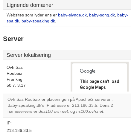
Lignende domæner
Websites som lyder ens er
baby-slynge.dk
,
baby-song.dk
,
baby-
spa.dk
,
baby-speaking.dk
.
Server
Server lokalisering
Ovh Sas
Roubaix
Frankrig
This page can't load
50.7, 3.17
Google Maps
correctly.
Ovh Sas Roubaix er placeringen på Apache/2 serveren.
Baby-speaking.dk's IP adresse er 213.186.33.5. Dens 2
Do you
OK
nameservers er
dns100.ovh.net
, og
ns100.ovh.net
own this
.
website?
IP:
213.186.33.5