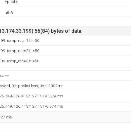
Apache
utf-8
3.174.33.199) 56(84) bytes of data.
199: icmp_req=1 ttl=50
199: icmp_req=2 ttl=50
199: icmp_req=3 ttl=50
cs ---
eceived, 0% packet loss, time 2002ms
125.749/126.413/127.151/0.574 ms
125.749/126.413/127.151/0.574 ms
 127 ms.