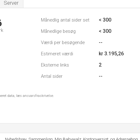
Server
< 300
Månedlig antal sider set
6
rk
< 300
Månedlige besøg
--
Værdi per besøgende
kr 3.195,26
Estimeret værdi
2
Eksterne links
--
Antal sider
meret data, læs ansvarsfraskrivelse.
Nyhedsbrev, Sammenlign, Min Babywalz, Kontooversigt, og Adressebog.