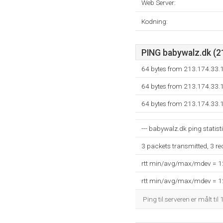
Web Server:
Kodning:
PING babywalz.dk (21
64 bytes from 213.174.33.
64 bytes from 213.174.33.
64 bytes from 213.174.33.
--- babywalz.dk ping statisti
3 packets transmitted, 3 r
rtt min/avg/max/mdev = 
rtt min/avg/max/mdev = 
Ping til serveren er målt til