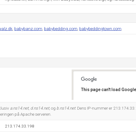
walz.dk
,
babybanz.com
,
babybedding.com
,
babybeddingtown.com
.
This page can't load Google
Do you own this website?
klusiv
a.ns14.net
,
d.ns14.net
, og
b.ns14.net
. Dens IP-nummer er 213.174.33.
ceringen på Apache serveren.
213.174.33.198