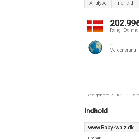
Analyse
Indhold
202.99
Rang i Danma
--
Verdensrang
Sidst opdateret: 27-04-2017 . Esti
Indhold
www.Baby-walz.dk
Emner: