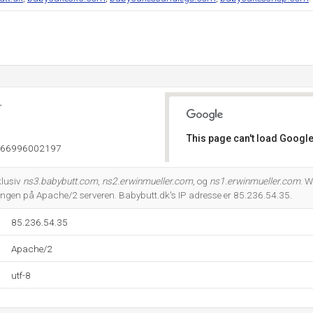
r
This page can't load Google
166996002197
Do you own this website?
klusiv
ns3.babybutt.com
,
ns2.erwinmueller.com
, og
ns1.erwinmueller.com
. 
ringen på Apache/2 serveren. Babybutt.dk's IP adresse er 85.236.54.35.
85.236.54.35
Apache/2
utf-8