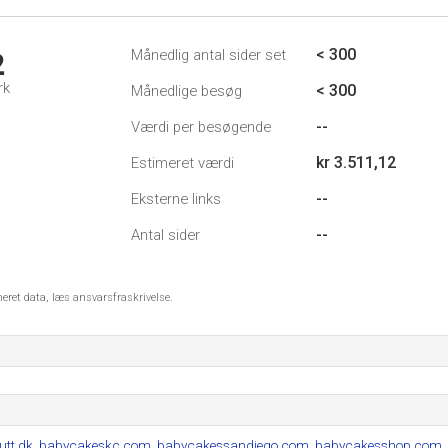
< 300
Månedlig antal sider set
2
rk
< 300
Månedlige besøg
--
Værdi per besøgende
kr 3.511,12
Estimeret værdi
--
Eksterne links
--
Antal sider
meret data, læs ansvarsfraskrivelse.
utt.dk
,
babycakeskc.com
,
babycakessandiego.com
,
babycakesshop.com
.