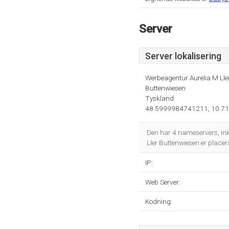
Server
Server lokalisering
Werbeagentur Aurelia M Lle
Buttenwiesen
Tyskland
48.5999984741211, 10.7
Den har 4 nameservers, in
Ller Buttenwiesen er place
IP:
Web Server:
Kodning: