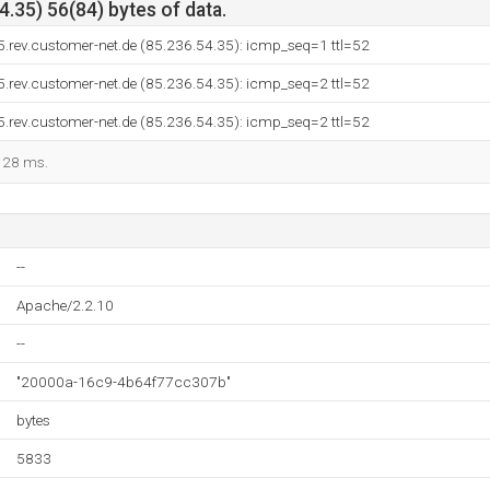
.35) 56(84) bytes of data.
.rev.customer-net.de (85.236.54.35): icmp_seq=1 ttl=52
.rev.customer-net.de (85.236.54.35): icmp_seq=2 ttl=52
.rev.customer-net.de (85.236.54.35): icmp_seq=2 ttl=52
 128 ms.
--
Apache/2.2.10
--
"20000a-16c9-4b64f77cc307b"
bytes
5833