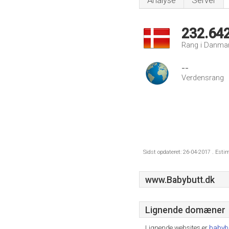
Analyse
Server
232.64
Rang i Danma
--
Verdensrang
Sidst opdateret: 26-04-2017 . Esti
www.Babybutt.dk
Lignende domæner
Lignende websites er
babyb