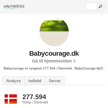
Babycourage.dk
Gå til hjemmesiden
Babycourage er rangeret 277.594 i Danmark.
'BabyCourage ApS.'
Analyse
Indhold
Server
277.594
Rang i Danmark