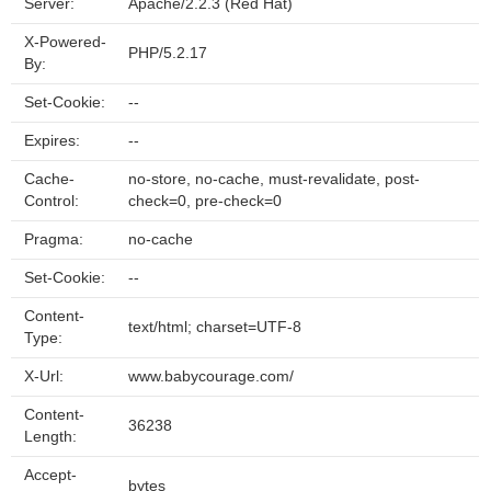
Server:
Apache/2.2.3 (Red Hat)
X-Powered-
PHP/5.2.17
By:
Set-Cookie:
--
Expires:
--
Cache-
no-store, no-cache, must-revalidate, post-
Control:
check=0, pre-check=0
Pragma:
no-cache
Set-Cookie:
--
Content-
text/html; charset=UTF-8
Type:
X-Url:
www.babycourage.com/
Content-
36238
Length:
Accept-
bytes