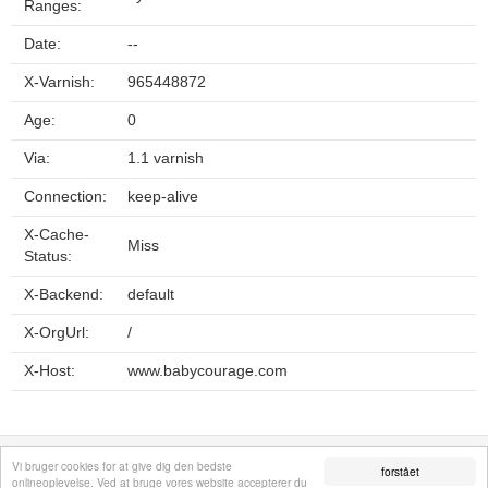
Ranges:
Date:
--
X-Varnish:
965448872
Age:
0
Via:
1.1 varnish
Connection:
keep-alive
X-Cache-
Miss
Status:
X-Backend:
default
X-OrgUrl:
/
X-Host:
www.babycourage.com
Fortrolighedspolitik
Sitemap
Fjern hjemmeside
Kontakt
© 2026
Vi bruger cookies for at give dig den bedste
forstået
onlineoplevelse. Ved at bruge vores website accepterer du