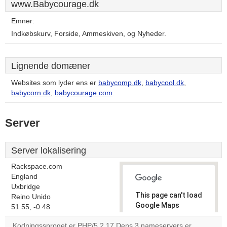
www.Babycourage.dk
Emner:
Indkøbskurv, Forside, Ammeskiven, og Nyheder.
Lignende domæner
Websites som lyder ens er
babycomp.dk
,
babycool.dk
,
babycorn.dk
,
babycourage.com
.
Server
Server lokalisering
Rackspace.com
England
Uxbridge
This page can't load
Reino Unido
Google Maps
51.55, -0.48
correctly.
Kodningssproget er PHP/5.2.17 Dens 3 nameservers er