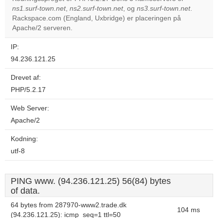
ns1.surf-town.net
,
ns2.surf-town.net
, og
ns3.surf-town.net
.
Do you
OK
Rackspace.com (England, Uxbridge) er placeringen på
own this
website?
Apache/2 serveren.
IP:
94.236.121.25
Drevet af:
PHP/5.2.17
Web Server:
Apache/2
Kodning:
utf-8
PING www. (94.236.121.25) 56(84) bytes
of data.
64 bytes from 287970-www2.trade.dk
104 ms
(94.236.121.25): icmp_seq=1 ttl=50