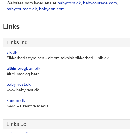
Websites som lyder ens er
babycorn.dk
,
babycourage.com
,
babycourage.dk
,
babydan.com
.
Links
Links ind
sik.dk
Sikkerhedsstyrelsen - alt om teknisk sikkerhed :: sik.dk
alttilmorogbarn.dk
Alt til mor og barn
baby-vest.dk
www.babyvest.dk
kandm.dk
K&M – Creative Media
Links ud