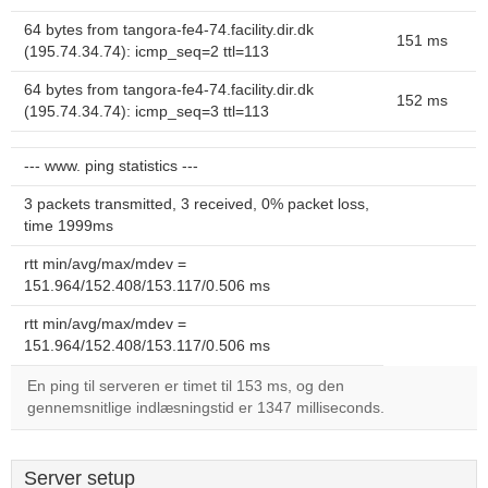
64 bytes from tangora-fe4-74.facility.dir.dk
151 ms
(195.74.34.74): icmp_seq=2 ttl=113
64 bytes from tangora-fe4-74.facility.dir.dk
152 ms
(195.74.34.74): icmp_seq=3 ttl=113
--- www. ping statistics ---
3 packets transmitted, 3 received, 0% packet loss,
time 1999ms
rtt min/avg/max/mdev =
151.964/152.408/153.117/0.506 ms
rtt min/avg/max/mdev =
151.964/152.408/153.117/0.506 ms
En ping til serveren er timet til 153 ms, og den
gennemsnitlige indlæsningstid er 1347 milliseconds.
Server setup