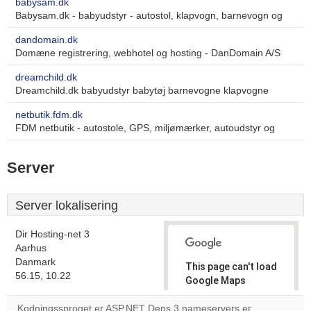
babysam.dk
Babysam.dk - babyudstyr - autostol, klapvogn, barnevogn og
dandomain.dk
Domæne registrering, webhotel og hosting - DanDomain A/S
dreamchild.dk
Dreamchild.dk babyudstyr babytøj barnevogne klapvogne
netbutik.fdm.dk
FDM netbutik - autostole, GPS, miljømærker, autoudstyr og
Server
Server lokalisering
Dir Hosting-net 3
Aarhus
Danmark
This page can't load
56.15, 10.22
Google Maps
correctly.
Kodningssproget er ASP.NET Dens 3 nameservers er