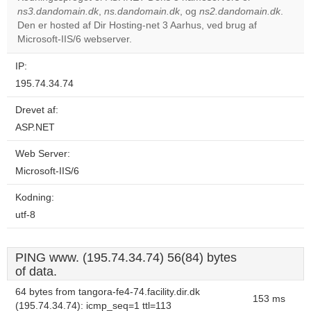
ns3.dandomain.dk
,
ns.dandomain.dk
, og
ns2.dandomain.dk
.
Do you
OK
Den er hosted af Dir Hosting-net 3 Aarhus, ved brug af
own this
website?
Microsoft-IIS/6 webserver.
IP:
195.74.34.74
Drevet af:
ASP.NET
Web Server:
Microsoft-IIS/6
Kodning:
utf-8
PING www. (195.74.34.74) 56(84) bytes
of data.
64 bytes from tangora-fe4-74.facility.dir.dk
153 ms
(195.74.34.74): icmp_seq=1 ttl=113