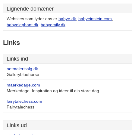
Lignende domæner
Websites som lyder ens er
babye.dk
,
babyeinstein.com
,
babyelephant.dk
,
babyemily.dk
.
Links
Links ind
netmalerisalg.dk
Gallerybluehorse
maerkedage.com
Mærkedage. Inspiration og ideer til din store dag
fairytalechess.com
Fairytalechess
Links ud