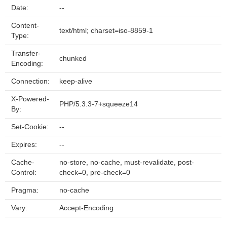
Date:
--
Content-
text/html; charset=iso-8859-1
Type:
Transfer-
chunked
Encoding:
Connection:
keep-alive
X-Powered-
PHP/5.3.3-7+squeeze14
By:
Set-Cookie:
--
Expires:
--
Cache-
no-store, no-cache, must-revalidate, post-
Control:
check=0, pre-check=0
Pragma:
no-cache
Vary:
Accept-Encoding