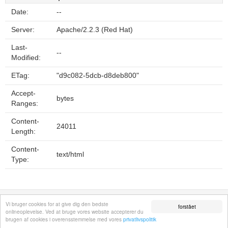
Date:
--
Server:
Apache/2.2.3 (Red Hat)
Last-
--
Modified:
ETag:
"d9c082-5dcb-d8deb800"
Accept-
bytes
Ranges:
Content-
24011
Length:
Content-
text/html
Type:
Fortrolighedspolitik
Sitemap
Fjern hjemmeside
Kontakt
© 2026
Vi bruger cookies for at give dig den bedste
forstået
onlineoplevelse. Ved at bruge vores website accepterer du
brugen af cookies i overensstemmelse med vores
privatlivspolitik