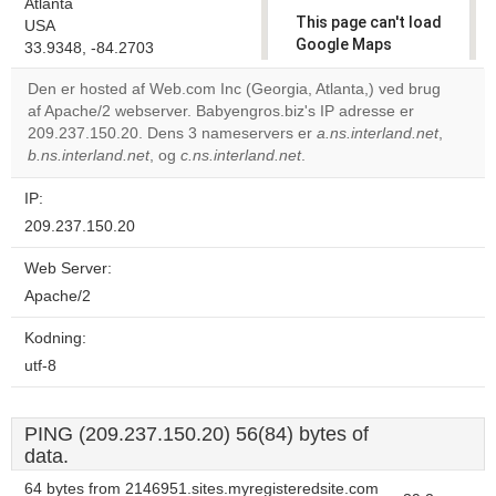
Atlanta
This page can't load
USA
Google Maps
33.9348, -84.2703
correctly.
Den er hosted af Web.com Inc (Georgia, Atlanta,) ved brug
af Apache/2 webserver. Babyengros.biz's IP adresse er
Do you
OK
209.237.150.20. Dens 3 nameservers er
own this
a.ns.interland.net
,
website?
b.ns.interland.net
, og
c.ns.interland.net
.
IP:
209.237.150.20
Web Server:
Apache/2
Kodning:
utf-8
PING (209.237.150.20) 56(84) bytes of
data.
64 bytes from 2146951.sites.myregisteredsite.com