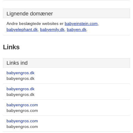
Lignende domæner
Andre beslægtede websites er
babyeinstein.com
,
babyelephant.dk
,
babyemily.dk
,
babyen.dk
.
Links
Links ind
babyengros.dk
babyengros.dk
babyengros.dk
babyengros.dk
babyengros.com
babyengros.com
babyengros.com
babyengros.com