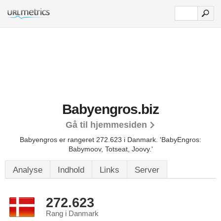
Babyengros.biz
Gå til hjemmesiden
Babyengros er rangeret 272.623 i Danmark.
'BabyEngros:
Babymoov, Totseat, Joovy.'
Analyse
Indhold
Links
Server
272.623
Rang i Danmark