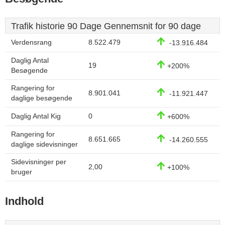
Trafik historie 90 Dage Gennemsnit for 90 dage
Verdensrang
8.522.479
-13.916.484
Daglig Antal
19
+200%
Besøgende
Rangering for
8.901.041
-11.921.447
daglige besøgende
Daglig Antal Kig
0
+600%
Rangering for
8.651.665
-14.260.555
daglige sidevisninger
Sidevisninger per
2,00
+100%
bruger
Indhold