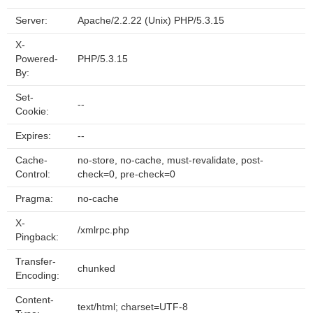
Server:
Apache/2.2.22 (Unix) PHP/5.3.15
X-
Powered-
PHP/5.3.15
By:
Set-
--
Cookie:
Expires:
--
Cache-
no-store, no-cache, must-revalidate, post-
Control:
check=0, pre-check=0
Pragma:
no-cache
X-
/xmlrpc.php
Pingback:
Transfer-
chunked
Encoding:
Content-
text/html; charset=UTF-8