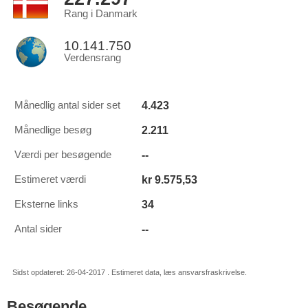
Rang i Danmark
10.141.750
Verdensrang
4.423
Månedlig antal sider set
2.211
Månedlige besøg
--
Værdi per besøgende
kr 9.575,53
Estimeret værdi
34
Eksterne links
--
Antal sider
Sidst opdateret: 26-04-2017 . Estimeret data, læs ansvarsfraskrivelse.
Besøgende