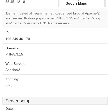
55.45, 12.18
Google Maps
correctly.
Den er hosted af Teaminternet Koege, ved brug af Apache/2
webserver. Kodningssproget er PHP/5.3.15
ns1.cliche.dk
, og
Do you
OK
ns2.cliche.dk
er dens DNS Nameservers.
own this
website?
IP:
195.249.40.170
Drevet af:
PHP/5.3.15
Web Server:
Apache/2
Kodning:
utf-8
Server setup
Date:
--