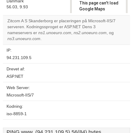
Danmark
This page can't load
56.03, 9.93
Google Maps
correctly.
Zitcom A S Skanderborg er placeringen på Microsoft-IIS/7
serveren. Kodningssproget er ASP.NET Dens 3
Do you
OK
nameservers er
ns1.unoeuro.com
,
ns2.unoeuro.com
own this
, og
website?
ns3.unoeuro.com
.
IP:
94.231.109.5
Drevet af:
ASP.NET
Web Server:
Microsoft-IIS/7
Kodning:
iso-8859-1
PING www. (94.231.109.5) 56(84) bytes