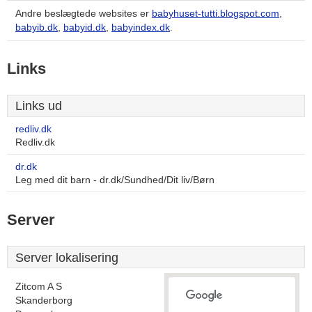
Andre beslægtede websites er
babyhuset-tutti.blogspot.com
,
babyib.dk
,
babyid.dk
,
babyindex.dk
.
Links
Links ud
redliv.dk
Redliv.dk
dr.dk
Leg med dit barn - dr.dk/Sundhed/Dit liv/Børn
Server
Server lokalisering
Zitcom A S
Skanderborg