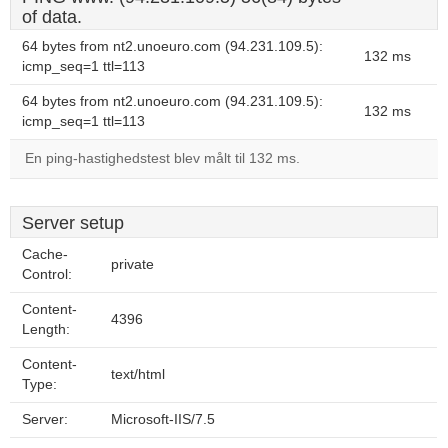
of data.
64 bytes from nt2.unoeuro.com (94.231.109.5):
132 ms
icmp_seq=1 ttl=113
64 bytes from nt2.unoeuro.com (94.231.109.5):
132 ms
icmp_seq=1 ttl=113
En ping-hastighedstest blev målt til 132 ms.
Server setup
Cache-
private
Control:
Content-
4396
Length:
Content-
text/html
Type:
Server:
Microsoft-IIS/7.5