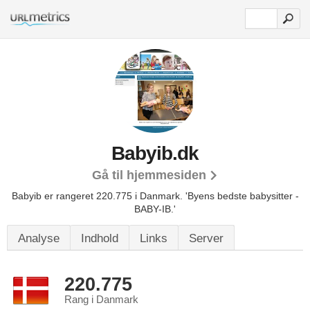
Babyib.dk
Gå til hjemmesiden
Babyib er rangeret 220.775 i Danmark.
'Byens bedste babysitter -
BABY-IB.'
Analyse
Indhold
Links
Server
220.775
Rang i Danmark