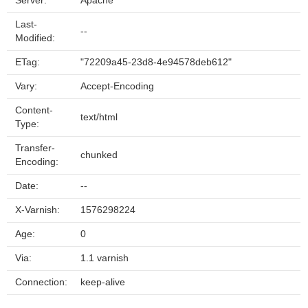
Server:
Apache
Last-
--
Modified:
ETag:
"72209a45-23d8-4e94578deb612"
Vary:
Accept-Encoding
Content-
text/html
Type:
Transfer-
chunked
Encoding:
Date:
--
X-Varnish:
1576298224
Age:
0
Via:
1.1 varnish
Connection:
keep-alive