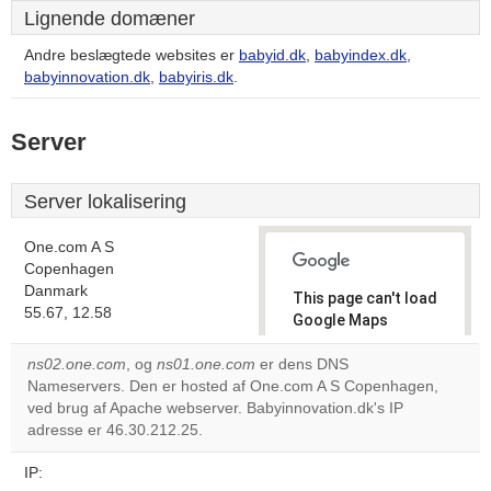
Lignende domæner
Andre beslægtede websites er
babyid.dk
,
babyindex.dk
,
babyinnovation.dk
,
babyiris.dk
.
Server
Server lokalisering
One.com A S
Copenhagen
Danmark
This page can't load
55.67, 12.58
Google Maps
correctly.
ns02.one.com
, og
ns01.one.com
er dens DNS
Nameservers. Den er hosted af One.com A S Copenhagen,
Do you
OK
ved brug af Apache webserver. Babyinnovation.dk's IP
own this
website?
adresse er 46.30.212.25.
IP: