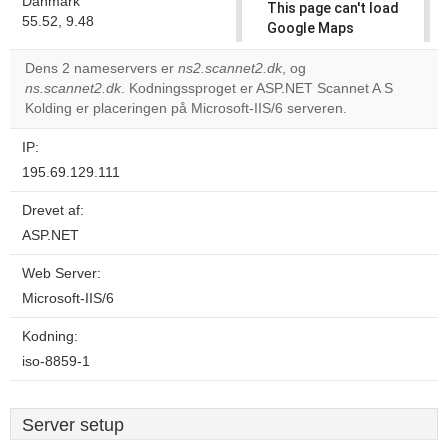
Danmark
This page can't load
55.52, 9.48
Google Maps
correctly.
Dens 2 nameservers er
ns2.scannet2.dk
, og
ns.scannet2.dk
. Kodningssproget er ASP.NET Scannet A S
Do you
OK
Kolding er placeringen på Microsoft-IIS/6 serveren.
own this
website?
IP:
195.69.129.111
Drevet af:
ASP.NET
Web Server:
Microsoft-IIS/6
Kodning:
iso-8859-1
Server setup