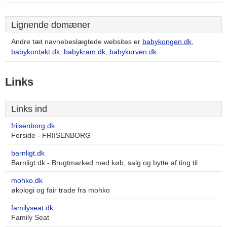
Lignende domæner
Andre tæt navnebeslægtede websites er
babykongen.dk
,
babykontakt.dk
,
babykram.dk
,
babykurven.dk
.
Links
Links ind
friisenborg.dk
Forside - FRIISENBORG
barnligt.dk
Barnligt.dk - Brugtmarked med køb, salg og bytte af ting til
mohko.dk
økologi og fair trade fra mohko
familyseat.dk
Family Seat