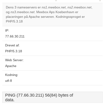
correctly.
Dens 3 nameservers er
ns1.meebox.net
,
ns2.meebox.net
,
og
ns3.meebox.net
. Meebox Aps Koebenhavn er
Do you
OK
placeringen på Apache serveren. Kodningssproget er
own this
website?
PHP/5.3.18
IP:
77.66.30.211
Drevet af:
PHP/5.3.18
Web Server:
Apache
Kodning:
utf-8
PING (77.66.30.211) 56(84) bytes of
data.