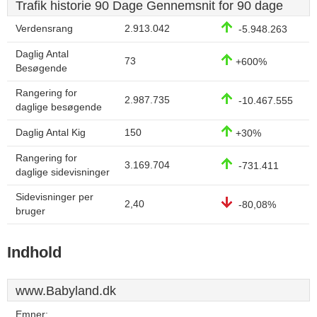
Trafik historie 90 Dage Gennemsnit for 90 dage
Verdensrang
2.913.042
-5.948.263
Daglig Antal
73
+600%
Besøgende
Rangering for
2.987.735
-10.467.555
daglige besøgende
Daglig Antal Kig
150
+30%
Rangering for
3.169.704
-731.411
daglige sidevisninger
Sidevisninger per
2,40
-80,08%
bruger
Indhold
www.Babyland.dk
Emner: