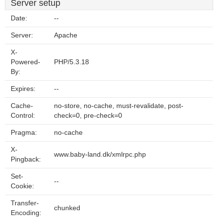
Server setup
Date:
--
Server:
Apache
X-
Powered-
PHP/5.3.18
By:
Expires:
--
Cache-
no-store, no-cache, must-revalidate, post-
Control:
check=0, pre-check=0
Pragma:
no-cache
X-
www.baby-land.dk/xmlrpc.php
Pingback:
Set-
--
Cookie:
Transfer-
chunked
Encoding: