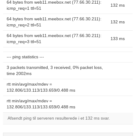
64 bytes from web11.meebox.net (77.66.30.211):
132 ms
icmp_req=1 ttl=51
64 bytes from web11.meebox.net (77.66.30.211):
132 ms
icmp_req=2 ttl=51
64 bytes from web11.meebox.net (77.66.30.211):
133 ms
icmp_req=3 ttl=51
--- ping statistics ---
3 packets transmitted, 3 received, 0% packet loss,
time 2002ms
rtt min/avg/max/mdev =
132.806/133.113/133.659/0.488 ms
rtt min/avg/max/mdev =
132.806/133.113/133.659/0.488 ms
Afsendt ping til serveren resulterede i et 132 ms svar.