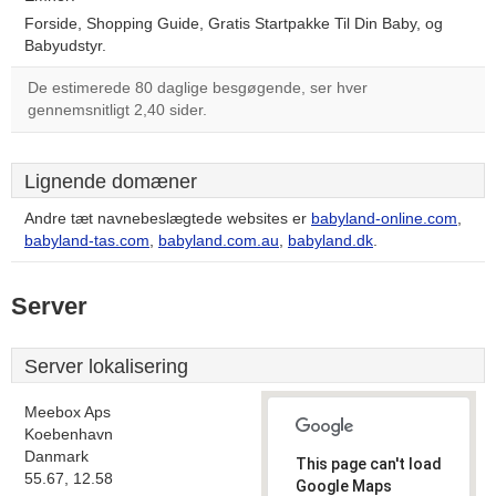
Forside, Shopping Guide, Gratis Startpakke Til Din Baby, og
Babyudstyr.
De estimerede 80 daglige besgøgende, ser hver
gennemsnitligt 2,40 sider.
Lignende domæner
Andre tæt navnebeslægtede websites er
babyland-online.com
,
babyland-tas.com
,
babyland.com.au
,
babyland.dk
.
Server
Server lokalisering
Meebox Aps
Koebenhavn
Danmark
This page can't load
55.67, 12.58
Google Maps