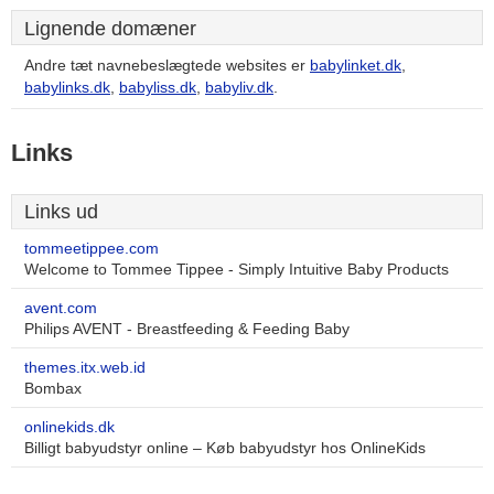
Lignende domæner
Andre tæt navnebeslægtede websites er
babylinket.dk
,
babylinks.dk
,
babyliss.dk
,
babyliv.dk
.
Links
Links ud
tommeetippee.com
Welcome to Tommee Tippee - Simply Intuitive Baby Products
avent.com
Philips AVENT - Breastfeeding & Feeding Baby
themes.itx.web.id
Bombax
onlinekids.dk
Billigt babyudstyr online – Køb babyudstyr hos OnlineKids