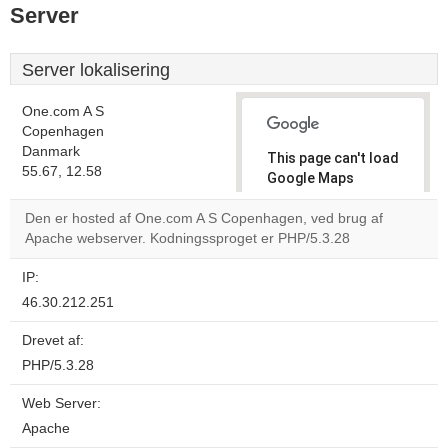
Server
Server lokalisering
One.com A S
Copenhagen
Danmark
This page can't load
55.67, 12.58
Google Maps
correctly.
Den er hosted af One.com A S Copenhagen, ved brug af
Apache webserver. Kodningssproget er PHP/5.3.28
Do you
OK
own this
website?
IP:
46.30.212.251
Drevet af:
PHP/5.3.28
Web Server:
Apache