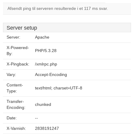
Afsendt ping til serveren resulterede i et 117 ms svar.
Server setup
Server:
Apache
X-Powered-
PHP/5.3.28
By:
X-Pingback:
/xmlrpc.php
Vary:
Accept-Encoding
Content-
text/html; charset=UTF-8
Type:
Transfer-
chunked
Encoding:
Date:
--
X-Varnish:
2838191247