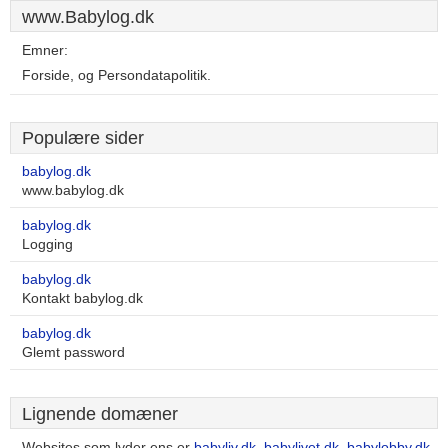
www.Babylog.dk
Emner:
Forside, og Persondatapolitik.
Populære sider
babylog.dk
www.babylog.dk
babylog.dk
Logging
babylog.dk
Kontakt babylog.dk
babylog.dk
Glemt password
Lignende domæner
Websites som lyder ens er
babyliv.dk
,
babylivet.dk
,
babylobby.dk
,