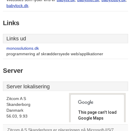
babylock.dk
.
Links
Links ud
monosolutions.dk
programmering af skræddersyede web/applikationer
Server
Server lokalisering
Zitcom A S
Skanderborg
Danmark
This page can't load
56.03, 9.93
Google Maps
correctly.
Zitcom A S Skanderborg er placeringen på Microsoft-IIS/7