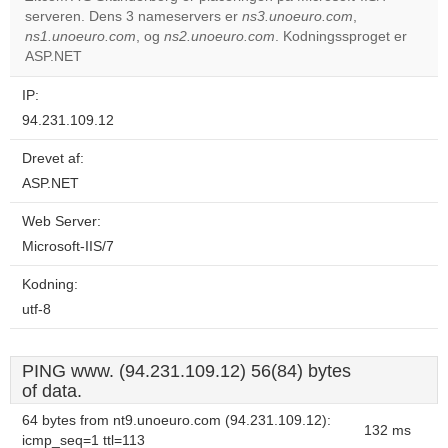
serveren. Dens 3 nameservers er
ns3.unoeuro.com
,
Do you
OK
ns1.unoeuro.com
, og
ns2.unoeuro.com
. Kodningssproget er
own this
website?
ASP.NET
IP:
94.231.109.12
Drevet af:
ASP.NET
Web Server:
Microsoft-IIS/7
Kodning:
utf-8
PING www. (94.231.109.12) 56(84) bytes
of data.
64 bytes from nt9.unoeuro.com (94.231.109.12):
132 ms
icmp_seq=1 ttl=113