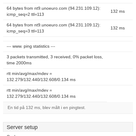
64 bytes from nt9.unoeuro.com (94.231.109.12):
132 ms
icmp_seq=2 ttl=113
64 bytes from nt9.unoeuro.com (94.231.109.12):
132 ms
icmp_seq=3 ttl=113
--- www. ping statistics ---
3 packets transmitted, 3 received, 0% packet loss,
time 2000ms
rtt min/avg/max/mdev =
132.279/132.440/132.608/0.134 ms
rtt min/avg/max/mdev =
132.279/132.440/132.608/0.134 ms
En tid på 132 ms, blev målt i en pingtest.
Server setup