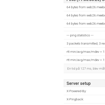
64 bytes from web26.meebo
64 bytes from web26.meebo
64 bytes from web26.meebo
--- ping statistics ---
3 packets transmitted, 3 r
rtt min/avg/max/mdev = 
rtt min/avg/max/mdev = 
En tid på 127 ms, blev målt 
Server setup
X-Powered-By:
X-Pingback: