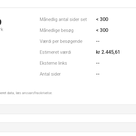
< 300
Månedlig antal sider set
9
rk
< 300
Månedlige besøg
--
Værdi per besøgende
kr 2.445,61
Estimeret værdi
--
Eksterne links
--
Antal sider
meret data, læs ansvarsfraskrivelse.