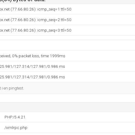
x.net (77.66.80.26): icmp_seq=1 ttl=50
x.net (77.66.80.26): icmp_seq=2 ttl=50
x.net (77.66.80.26): icmp_seq=3 ttl=50
eceived, 0% packet loss, time 1999ms
125.981/127.314/127.981/0.986 ms
125.981/127.314/127.981/0.986 ms
i en pingtest.
PHP/5.4.21
/xmlrpc.php