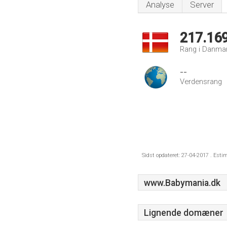
Analyse
Server
217.16
Rang i Danma
--
Verdensrang
Sidst opdateret: 27-04-2017 . Esti
www.Babymania.dk
Lignende domæner