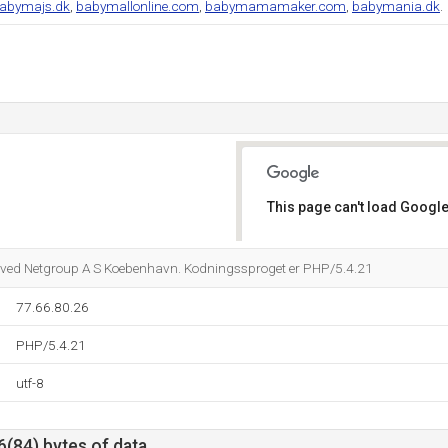
abymajs.dk
,
babymallonline.com
,
babymamamaker.com
,
babymania.dk
.
This page can't load Google
Do you own this website?
t ved Netgroup A S Koebenhavn. Kodningssproget er PHP/5.4.21
77.66.80.26
PHP/5.4.21
utf-8
6(84) bytes of data.