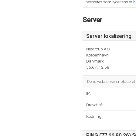
Websites som lyder ens er
b
Server
Server lokalisering
Netgroup A S
Koebenhavn
Danmark
55.67, 12.58
Dens webserver er placere
IP:
Drevet af:
Kodning:
PING (77.66.80.26) 5