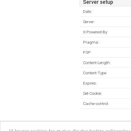
Server setup
Date:
Server:
X-Powered-By:
Pragma:
P3P:
Content-Length:
Content-Type:
Expires:
Set-Cookie:
Cache-control:
Fortrolighedspolitik
Sitemap
Fjern hjemmeside
Kontakt
© 2026
Vi bruger cookies for at give dig den bedste onlineopl