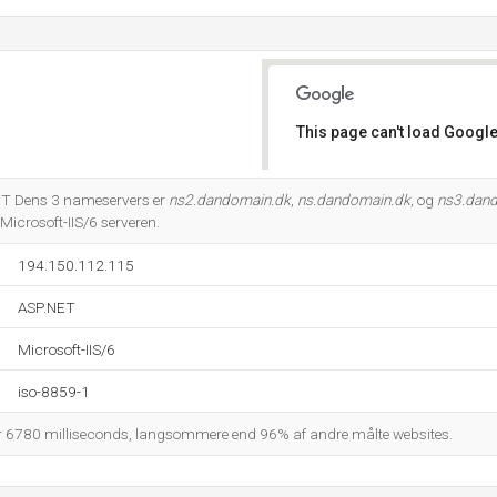
This page can't load Google
Do you own this website?
ET Dens 3 nameservers er
ns2.dandomain.dk
,
ns.dandomain.dk
, og
ns3.dan
Microsoft-IIS/6 serveren.
194.150.112.115
ASP.NET
Microsoft-IIS/6
iso-8859-1
er 6780 milliseconds, langsommere end 96% af andre målte websites.