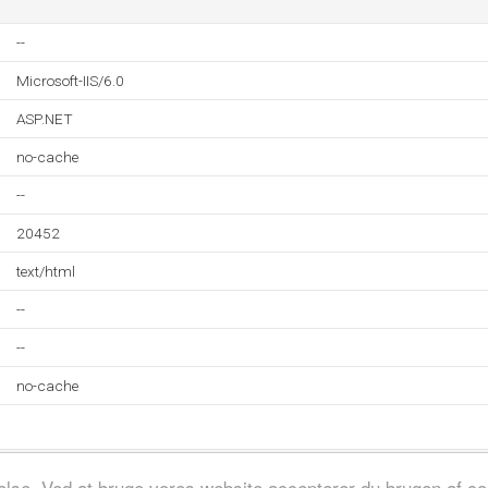
--
Microsoft-IIS/6.0
ASP.NET
no-cache
--
20452
text/html
--
--
no-cache
evelse. Ved at bruge vores website accepterer du brugen af