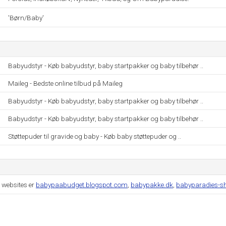
'Børn/Baby'
Babyudstyr - Køb babyudstyr, baby startpakker og baby tilbehør ..
Maileg - Bedste online tilbud på Maileg
Babyudstyr - Køb babyudstyr, baby startpakker og baby tilbehør ..
Babyudstyr - Køb babyudstyr, baby startpakker og baby tilbehør ..
Støttepuder til gravide og baby - Køb baby støttepuder og ..
 websites er
babypaabudget.blogspot.com
,
babypakke.dk
,
babyparadies-s