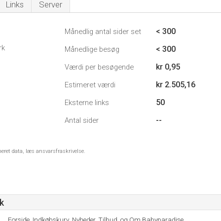
Links
Server
< 300
Månedlig antal sider set
rk
< 300
Månedlige besøg
kr 0,95
Værdi per besøgende
kr 2.505,16
Estimeret værdi
50
Eksterne links
--
Antal sider
meret data, læs ansvarsfraskrivelse.
k
Forside, Indkøbskurv, Nyheder, Tilbud, og Om Babyparadise.