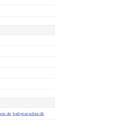
hop.de
,
babyparadise.dk
.