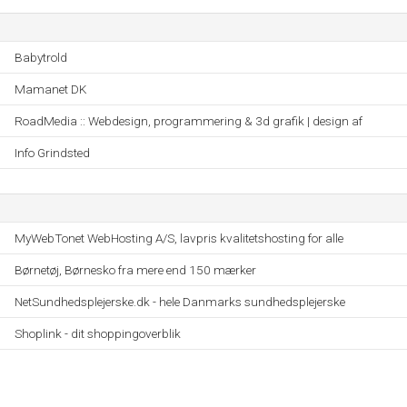
Babytrold
Mamanet DK
RoadMedia :: Webdesign, programmering & 3d grafik | design af
Info Grindsted
MyWebTonet WebHosting A/S, lavpris kvalitetshosting for alle
Børnetøj, Børnesko fra mere end 150 mærker
NetSundhedsplejerske.dk - hele Danmarks sundhedsplejerske
Shoplink - dit shoppingoverblik