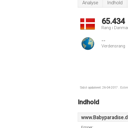
Analyse
Indhold
65.434
Rang i Danma
--
Verdensrang
Sidst opdateret: 26-04-2017 . Esti
Indhold
www.Babyparadise.d
Emner: