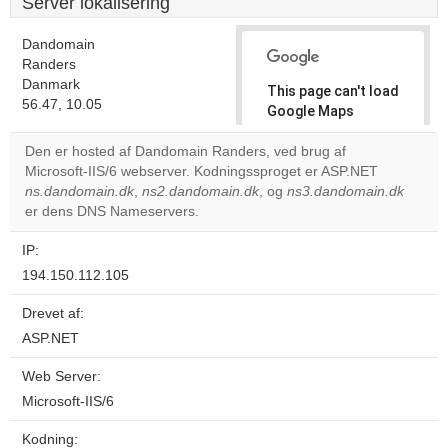
Server lokalisering
Dandomain
Randers
Danmark
This page can't load
56.47, 10.05
Google Maps
correctly.
Den er hosted af Dandomain Randers, ved brug af
Microsoft-IIS/6 webserver. Kodningssproget er ASP.NET
Do you
OK
ns.dandomain.dk
,
ns2.dandomain.dk
, og
own this
ns3.dandomain.dk
website?
er dens DNS Nameservers.
IP:
194.150.112.105
Drevet af:
ASP.NET
Web Server:
Microsoft-IIS/6
Kodning: