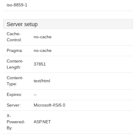
iso-8859-1
Server setup
Cache-
no-cache
Control:
Pragma:
no-cache
Content-
37851
Length:
Content-
text/html
Type:
Expires:
--
Server:
Microsoft-IIS/6.0
X-
Powered-
ASP.NET
By: