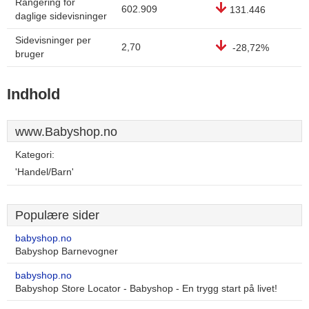
Rangering for
602.909
131.446
daglige sidevisninger
Sidevisninger per
2,70
-28,72%
bruger
Indhold
www.Babyshop.no
Kategori:
'Handel/Barn'
Populære sider
babyshop.no
Babyshop Barnevogner
babyshop.no
Babyshop Store Locator - Babyshop - En trygg start på livet!