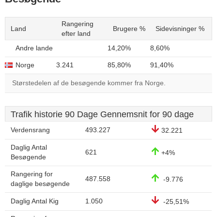
Rangering
Land
Brugere %
Sidevisninger %
efter land
Andre lande
14,20%
8,60%
Norge
3.241
85,80%
91,40%
Størstedelen af de besøgende kommer fra Norge.
Trafik historie 90 Dage Gennemsnit for 90 dage
Verdensrang
493.227
32.221
Daglig Antal
621
+4%
Besøgende
Rangering for
487.558
-9.776
daglige besøgende
Daglig Antal Kig
1.050
-25,51%