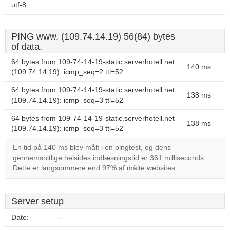
utf-8
PING www. (109.74.14.19) 56(84) bytes
of data.
64 bytes from 109-74-14-19-static.serverhotell.net
140 ms
(109.74.14.19): icmp_seq=2 ttl=52
64 bytes from 109-74-14-19-static.serverhotell.net
138 ms
(109.74.14.19): icmp_seq=3 ttl=52
64 bytes from 109-74-14-19-static.serverhotell.net
138 ms
(109.74.14.19): icmp_seq=3 ttl=52
En tid på 140 ms blev målt i en pingtest, og dens
gennemsnitlige helsides indlæsningstid er 361 milliseconds.
Dette er langsommere end 97% af målte websites.
Server setup
Date:
--