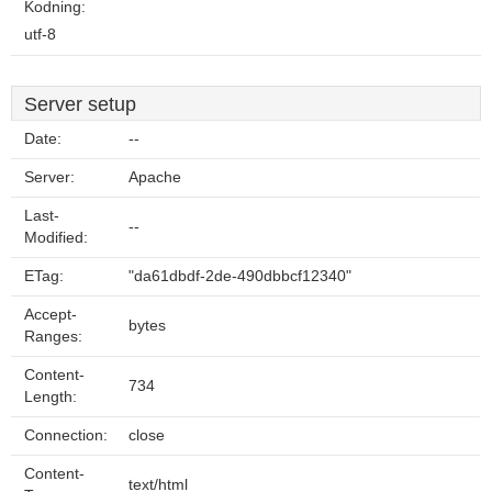
Kodning:
utf-8
Server setup
Date:
--
Server:
Apache
Last-
--
Modified:
ETag:
"da61dbdf-2de-490dbbcf12340"
Accept-
bytes
Ranges:
Content-
734
Length:
Connection:
close
Content-
text/html