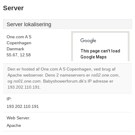
Server
Server lokalisering
One.com A S
Copenhagen
Danmark
This page can't load
55.67, 12.58
Google Maps
correctly.
Den er hosted af One.com A S Copenhagen, ved brug af
Apache webserver. Dens 2 nameservers er
ns02.one.com
,
Do you
OK
og
ns01.one.com
. Babyshowerforum.dk's IP adresse er
own this
website?
193.202.110.191.
IP:
193.202.110.191
Web Server:
Apache