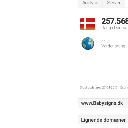
Analyse
Server
257.56
Rang i Danma
--
Verdensrang
Sidst opdateret: 27-04-2017 . Esti
www.Babysigns.dk
Lignende domæner