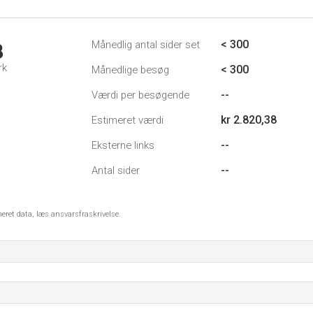
< 300
Månedlig antal sider set
8
rk
< 300
Månedlige besøg
--
Værdi per besøgende
kr 2.820,38
Estimeret værdi
--
Eksterne links
--
Antal sider
meret data, læs ansvarsfraskrivelse.