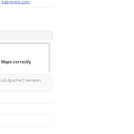
,
babysigns.com
.
 Maps correctly.
OK
n på Apache/2 serveren.