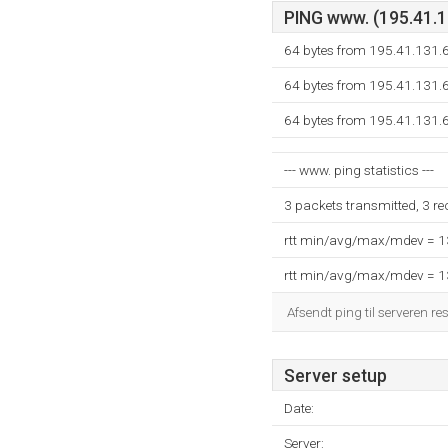
PING www. (195.41.13
64 bytes from 195.41.131.
64 bytes from 195.41.131.
64 bytes from 195.41.131.
--- www. ping statistics ---
3 packets transmitted, 3 r
rtt min/avg/max/mdev = 
rtt min/avg/max/mdev = 
Afsendt ping til serveren re
Server setup
Date:
Server: