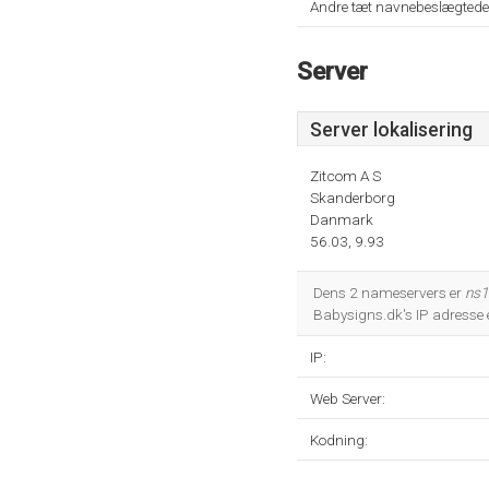
Andre tæt navnebeslægtede
Server
Server lokalisering
Zitcom A S
Skanderborg
Danmark
56.03, 9.93
Dens 2 nameservers er
ns1
Babysigns.dk's IP adresse 
IP:
Web Server:
Kodning: