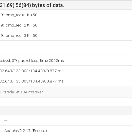
1.69) 56(84) bytes of data.
69: icmp_req=1 ttl=50
69: icmp_req=2 ttl=50
69: icmp_req=3 ttl=50
eceived, 0% packet loss, time 2002ms
132.643/133.803/134.489/0.877 ms
132.643/133.803/134.489/0.877 ms
sulterede i et 134 ms svar.
--
Apache/2.2.17 (Fedora)