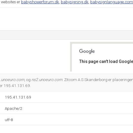
 websites er
babyshowerforum.dk
,
babysigning.dk
,
babysignlanguage.com
This page can't load Google
Do you own this website?
.unoeuro.com
, og
ns2.unoeuro.com
. Zitcom A S Skanderborg er placeringe
er 195.41.131.69.
195.41.131.69
Apache/2
utf-8