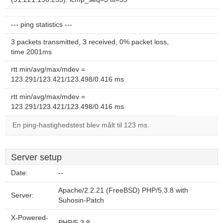
--- ping statistics ---
3 packets transmitted, 3 received, 0% packet loss,
time 2001ms
rtt min/avg/max/mdev =
123.291/123.421/123.498/0.416 ms
rtt min/avg/max/mdev =
123.291/123.421/123.498/0.416 ms
En ping-hastighedstest blev målt til 123 ms.
Server setup
Date:
--
Apache/2.2.21 (FreeBSD) PHP/5.3.8 with
Server:
Suhosin-Patch
X-Powered-
PHP/5.3.8