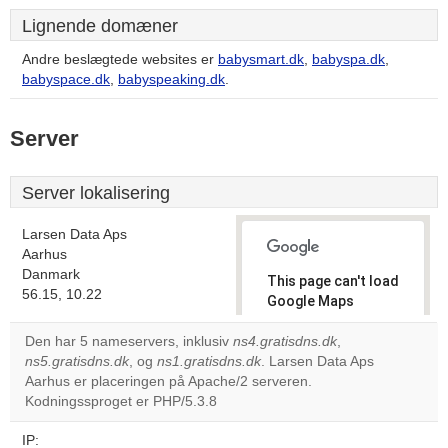
Lignende domæner
Andre beslægtede websites er
babysmart.dk
,
babyspa.dk
,
babyspace.dk
,
babyspeaking.dk
.
Server
Server lokalisering
Larsen Data Aps
Aarhus
Danmark
This page can't load
56.15, 10.22
Google Maps
correctly.
Den har 5 nameservers, inklusiv
ns4.gratisdns.dk
,
ns5.gratisdns.dk
, og
ns1.gratisdns.dk
. Larsen Data Aps
Do you
OK
Aarhus er placeringen på Apache/2 serveren.
own this
website?
Kodningssproget er PHP/5.3.8
IP: