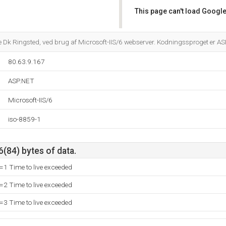
This page can't load Google
Do you own this website?
 Dk Ringsted, ved brug af Microsoft-IIS/6 webserver. Kodningssproget er A
80.63.9.167
ASP.NET
Microsoft-IIS/6
iso-8859-1
6(84) bytes of data.
1 Time to live exceeded
2 Time to live exceeded
3 Time to live exceeded