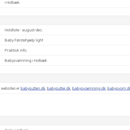
I Holbæk.
Holdliste - august-dec.
Baby Førstehjælp light
Praktisk info
Babysvømning i Holbæk
 websites er
babysutten.dk
,
babysutter.dk
,
babysvoemning.dk
,
babysvom.d