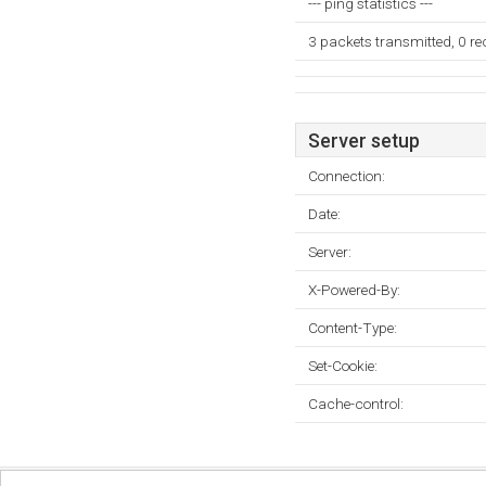
--- ping statistics ---
3 packets transmitted, 0 r
Server setup
Connection:
Date:
Server:
X-Powered-By:
Content-Type:
Set-Cookie:
Cache-control:
Fortrolighedspolitik
Sitemap
Fjern hjemmeside
Kontakt
© 2026