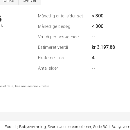
Links
Server
< 300
Månedlig antal sider set
6
rk
< 300
Månedlige besøg
--
Værdi per besøgende
kr 3.197,88
Estimeret værdi
4
Eksterne links
--
Antal sider
meret data, læs ansvarsfraskrivelse.
Forside, Babysvømning, Svøm Uden øreproblemer, Gode Råd, Babysvøm