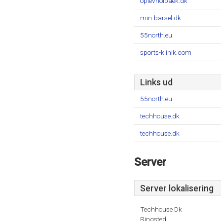
oplevholbaek.dk
min-barsel.dk
55north.eu
sports-klinik.com
Links ud
55north.eu
techhouse.dk
techhouse.dk
Server
Server lokalisering
Techhouse Dk
Ringsted