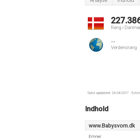
Analyse
Indhold
227.38
Rang i Danma
--
Verdensrang
Sidst opdateret: 26-04-2017 . Esti
Indhold
www.Babysvom.dk
Emner: