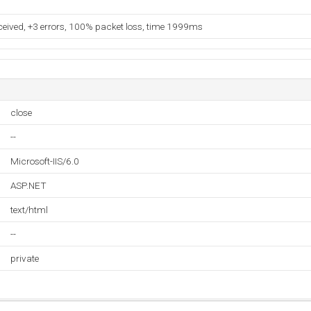
eceived, +3 errors, 100% packet loss, time 1999ms
close
--
Microsoft-IIS/6.0
ASP.NET
text/html
--
private