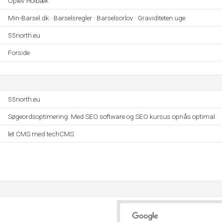
Oplev Holbæk
Min-Barsel.dk · Barselsregler · Barselsorlov · Graviditeten uge
55north.eu
Forside
55north.eu
Søgeordsoptimering: Med SEO software og SEO kursus opnås optimal
let CMS med techCMS