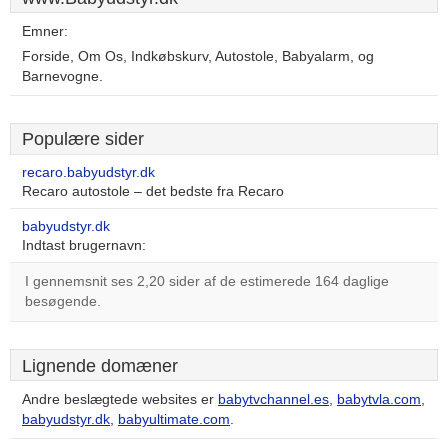
Emner:
Forside, Om Os, Indkøbskurv, Autostole, Babyalarm, og
Barnevogne.
Populære sider
recaro.babyudstyr.dk
Recaro autostole – det bedste fra Recaro
babyudstyr.dk
Indtast brugernavn:
I gennemsnit ses 2,20 sider af de estimerede 164 daglige
besøgende.
Lignende domæner
Andre beslægtede websites er
babytvchannel.es
,
babytvla.com
,
babyudstyr.dk
,
babyultimate.com
.