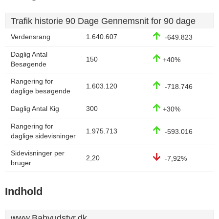
Trafik historie 90 Dage Gennemsnit for 90 dage
Verdensrang
1.640.607
-649.823
Daglig Antal
150
+40%
Besøgende
Rangering for
1.603.120
-718.746
daglige besøgende
Daglig Antal Kig
300
+30%
Rangering for
1.975.713
-593.016
daglige sidevisninger
Sidevisninger per
2,20
-7,92%
bruger
Indhold
www.Babyudstyr.dk