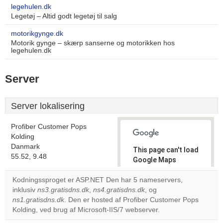
legehulen.dk
Legetøj – Altid godt legetøj til salg
motorikgynge.dk
Motorik gynge – skærp sanserne og motorikken hos
legehulen.dk
Server
Server lokalisering
Profiber Customer Pops
Kolding
Danmark
This page can't load
55.52, 9.48
Google Maps
correctly.
Kodningssproget er ASP.NET Den har 5 nameservers,
inklusiv
ns3.gratisdns.dk
,
ns4.gratisdns.dk
, og
Do you
OK
ns1.gratisdns.dk
. Den er hosted af Profiber Customer Pops
own this
website?
Kolding, ved brug af Microsoft-IIS/7 webserver.