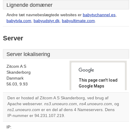
Lignende domæner
Andre tæt navnebeslægtede websites er
babytvchannel.es
,
babytvla.com
,
babyudstyr.dk
,
babyultimate.com
.
Server
Server lokalisering
Zitcom A S
Skanderborg
Danmark
This page can't load
56.03, 9.93
Google Maps
correctly.
Den er hosted af Zitcom A S Skanderborg, ved brug af
Apache webserver.
ns3.unoeuro.com
,
ns4.unoeuro.com
, og
Do you
OK
ns1.unoeuro.com
er en del af dens 4 Nameservers. Dens
own this
website?
IP-nummer er 94.231.107.219.
IP: