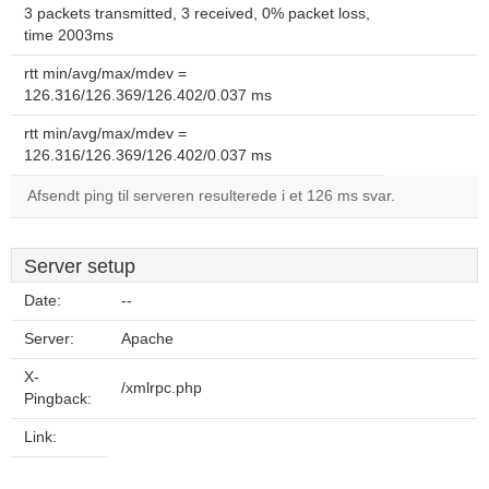
3 packets transmitted, 3 received, 0% packet loss,
time 2003ms
rtt min/avg/max/mdev =
126.316/126.369/126.402/0.037 ms
rtt min/avg/max/mdev =
126.316/126.369/126.402/0.037 ms
Afsendt ping til serveren resulterede i et 126 ms svar.
Server setup
Date:
--
Server:
Apache
X-
/xmlrpc.php
Pingback:
Link: