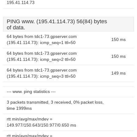
195.41.114.73
PING www. (195.41.114.73) 56(84) bytes
of data.
64 bytes from tdc1-73.gpserver.com
150 ms
(195.41.114.73): icmp_seq=1 ttl=50
64 bytes from tdc1-73.gpserver.com
150 ms
(195.41.114.73): icmp_seq=2 ttl=50
64 bytes from tdc1-73.gpserver.com
149 ms
(195.41.114.73): icmp_seq=3 ttl=50
--- www. ping statistics ---
3 packets transmitted, 3 received, 0% packet loss,
time 1999ms
rtt min/avg/max/mdev =
149.977/150.643/150.977/0.650 ms
rtt min/avg/max/mdev =