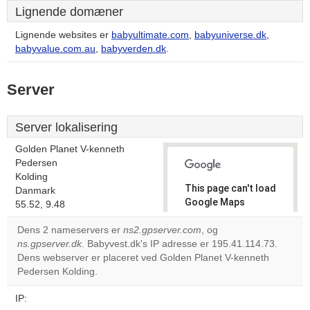
Lignende domæner
Lignende websites er
babyultimate.com
,
babyuniverse.dk
,
babyvalue.com.au
,
babyverden.dk
.
Server
Server lokalisering
Golden Planet V-kenneth
Pedersen
Kolding
This page can't load
Danmark
Google Maps
55.52, 9.48
correctly.
Dens 2 nameservers er
ns2.gpserver.com
, og
ns.gpserver.dk
. Babyvest.dk's IP adresse er 195.41.114.73.
Do you
OK
Dens webserver er placeret ved Golden Planet V-kenneth
own this
website?
Pedersen Kolding.
IP: