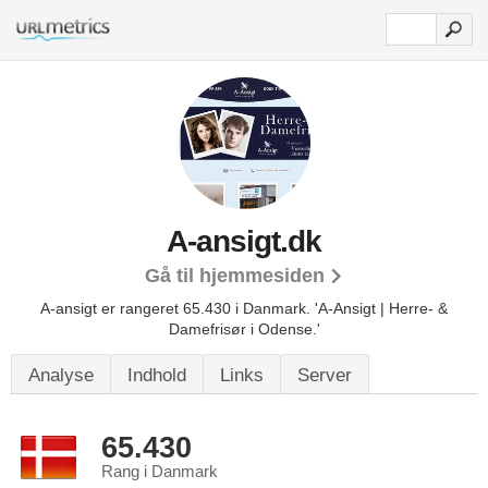
A-ansigt.dk
Gå til hjemmesiden
A-ansigt er rangeret 65.430 i Danmark.
'A-Ansigt | Herre- &
Damefrisør i Odense.'
Analyse
Indhold
Links
Server
65.430
Rang i Danmark