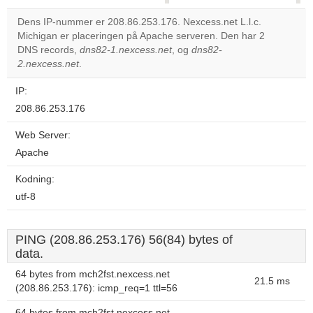
correctly.
Dens IP-nummer er 208.86.253.176. Nexcess.net L.l.c.
Michigan er placeringen på Apache serveren. Den har 2
Do you
OK
DNS records,
dns82-1.nexcess.net
, og
dns82-
own this
website?
2.nexcess.net
.
IP:
208.86.253.176
Web Server:
Apache
Kodning:
utf-8
PING (208.86.253.176) 56(84) bytes of
data.
64 bytes from mch2fst.nexcess.net
21.5 ms
(208.86.253.176): icmp_req=1 ttl=56
64 bytes from mch2fst.nexcess.net