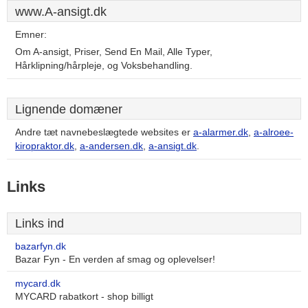
www.A-ansigt.dk
Emner:
Om A-ansigt, Priser, Send En Mail, Alle Typer,
Hårklipning/hårpleje, og Voksbehandling.
Lignende domæner
Andre tæt navnebeslægtede websites er
a-alarmer.dk
,
a-alroee-
kiropraktor.dk
,
a-andersen.dk
,
a-ansigt.dk
.
Links
Links ind
bazarfyn.dk
Bazar Fyn - En verden af smag og oplevelser!
mycard.dk
MYCARD rabatkort - shop billigt